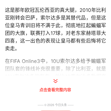
这是那年欧冠瓦伦西亚的真大腿，2010年比利
亚刚转会巴萨，索尔达多是其替代品，但是这
位皇马青训旧将不满于此，彻底地扛起蝙蝠军
团的大旗，联赛打入17球，对老东家赫塔菲大
四喜，这一出色的表现让皇马都有些后悔将它
卖走。
在FIFA Online3中，10U索尔达多给予蝙蝠军
团队套的锋线补充很重要，除了比利亚，就是
10U索尔达多的存在，他比10索尔达多数据高
出太多，相当于10索尔达多银卡，在属性上也
点击查看完整内容
多了进攻大师、控球大师等4项特性，速度与
射术并进，是前锋线上的一把好手。
—— ©
2026
今日头条
——