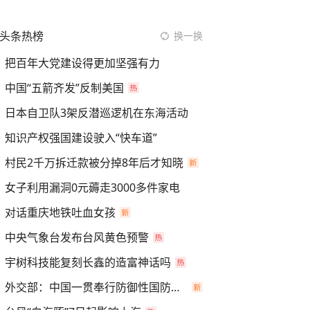
头条热榜
换一换
把百年大党建设得更加坚强有力
中国“五箭齐发”反制美国
日本自卫队3架反潜巡逻机在东海活动
知识产权强国建设驶入“快车道”
村民2千万拆迁款被分掉8年后才知晓
女子利用漏洞0元薅走3000多件家电
对话重庆地铁吐血女孩
中央气象台发布台风黄色预警
宇树科技能复刻长鑫的造富神话吗
外交部：中国一贯奉行防御性国防政策