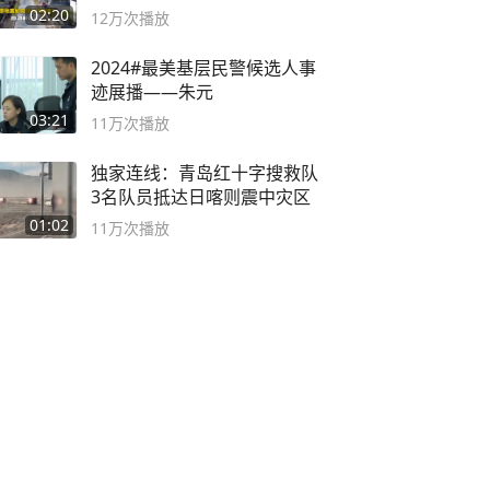
02:20
12万
次播放
2024#最美基层民警候选人事
迹展播——朱元
03:21
11万
次播放
独家连线：青岛红十字搜救队
3名队员抵达日喀则震中灾区
01:02
11万
次播放