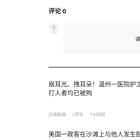
评论
0
扇耳光、拽耳朵！温州一医院护工
打人者均已被拘
闪电新闻
2
评论
1小时前
美国一政客在沙滩上与他人发生