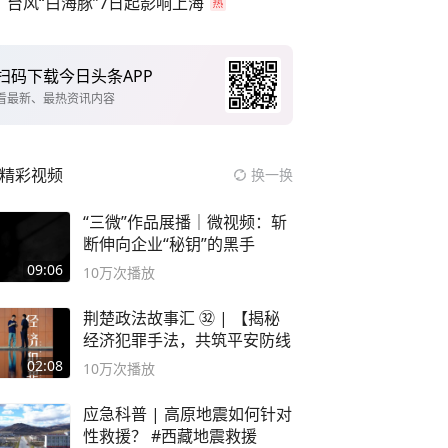
台风“白海豚”7日起影响上海
扫码下载今日头条APP
看最新、最热资讯内容
精彩视频
换一换
“三微”作品展播｜微视频：斩
断伸向企业“秘钥”的黑手
09:06
10万
次播放
荆楚政法故事汇 ㉜ | 【揭秘
经济犯罪手法，共筑平安防线
02:08
10万
次播放
应急科普 | 高原地震如何针对
性救援？ #西藏地震救援