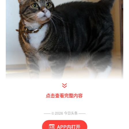
点击查看完整内容
狂犬疫苗注射原则上是接种越早效果越好,最好
在24小时内注射。但是，超过24小时注射疫
—— ©
2026
今日头条
——
苗，只要在疫苗生效前，也就是疫苗刺激机体
APP内打开
产生足够的免疫力之前人还没有发病，疫苗就