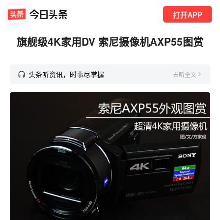
打开APP
旗舰级4K家用DV 索尼摄像机AXP55图赏
头条听资讯，时事尽掌握
去听全文