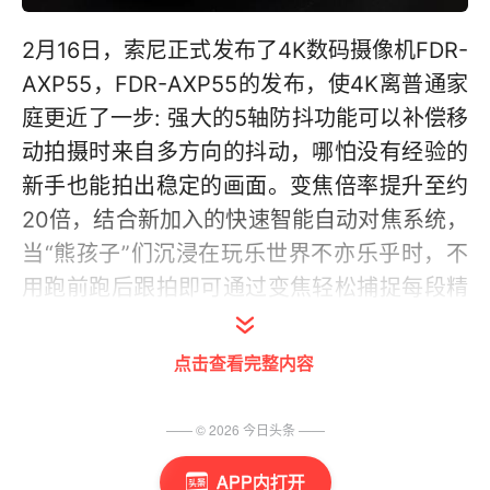
2月16日，索尼正式发布了4K数码摄像机FDR-
AXP55，FDR-AXP55的发布，使4K离普通家
庭更近了一步: 强大的5轴防抖功能可以补偿移
动拍摄时来自多方向的抖动，哪怕没有经验的
新手也能拍出稳定的画面。变焦倍率提升至约
20倍，结合新加入的快速智能自动对焦系统，
当“熊孩子”们沉浸在玩乐世界不亦乐乎时，不
用跑前跑后跟拍即可通过变焦轻松捕捉每段精
彩。索尼4K摄像机FDR-AXP55以机身自带的
一键编辑，可将拍摄的内容自动合成一条精彩
点击查看完整内容
短片。AXP55内置约50流明的投影模块, 令视
频分享更便捷有趣。从高清到4K, 从普通防抖
—— ©
2026
今日头条
——
到5轴防抖, Handycam的每次革新进取，都是
APP内打开