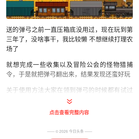
送的弹弓之前一直压箱底没用过，现在玩到第
三年了，没啥事干，我比较懒 不想继续打理农
场了
就想完成一些收集以及冒险公会的怪物猎捕
令，于是就把弹弓翻出来，结果发现还蛮好玩
关于使用方法大家在领到弹弓的时候都有试过
吧，反方向鼠标拉扯动作发射炸药
点击查看完整内容
几个小说明，若有错误欢迎指出和补充：
1.炸药：可以自己合成(1铁锭+2煤合成5个);也
—— ©
2026
今日头条
——