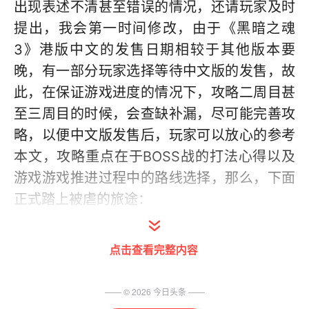
出现表述不清甚至错误的情况，还请玩家及时
提出，我会第一时间修改，由于《黑暗之魂
3》港版中文的发售日期相较于其他版本要
晚，有一部分玩家选择等待中文版的发售，故
此，在保证游戏进度的情况下，攻略二周目甚
至三周目的时候，会查缺补漏，尽可能完善攻
略，以便中文版发售后，玩家可以放心的参考
本文，攻略重点在于BOSS战的打法心得以及
游戏游戏推进过程中的路线选择，那么，下面
正式踏上被虐的旅途：
点击查看完整内容
—— ©
2026
今日头条
——