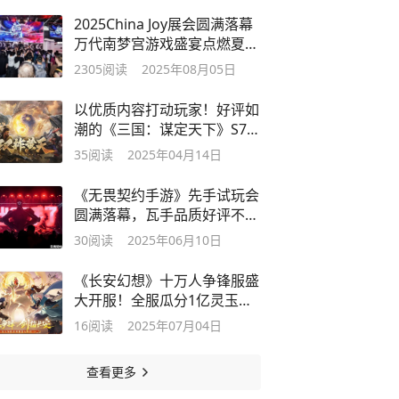
2025China Joy展会圆满落幕
万代南梦宫游戏盛宴点燃夏日
激情
2305
阅读
2025年08月05日
以优质内容打动玩家！好评如
潮的《三国：谋定天下》S7赛
季已上线
35
阅读
2025年04月14日
《无畏契约手游》先手试玩会
圆满落幕，瓦手品质好评不
断！
30
阅读
2025年06月10日
《长安幻想》十万人争锋服盛
大开服！全服瓜分1亿灵玉，
热血开战
16
阅读
2025年07月04日
查看更多