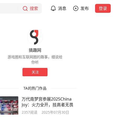
搜索
消息
发布
登录
搞趣网
游戏圈和互联网圈的趣事，细说给
你听
关注
TA的热门作品
万代南梦宫参展2025China
Joy：火力全开，技高者无畏
2357
阅读
2025年07月30日