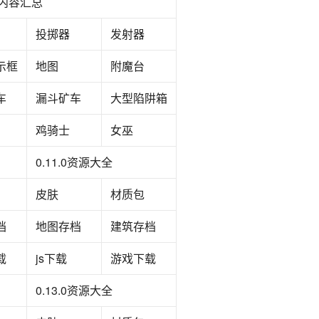
新内容汇总
投掷器
发射器
示框
地图
附魔台
车
漏斗矿车
大型陷阱箱
鸡骑士
女巫
0.11.0资源大全
皮肤
材质包
档
地图存档
建筑存档
载
js下载
游戏下载
0.13.0资源大全