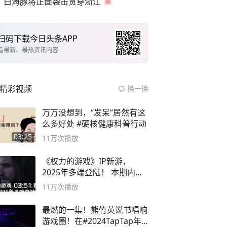
白海豚将正面袭击贯穿浙江
扫码下载今日头条APP
看最新、最热资讯内容
精彩视频
换一换
万万没想到，“发呆”居然有这
么多好处 #硬核健康科普行动
03:25
11万
次播放
《权力的游戏》IP新游，
2025年多端登陆！ 本期内容
概要
03:51
11万
次播放
最燃的一集！熊竹英说书唱响
游戏圈！在#2024TapTap年