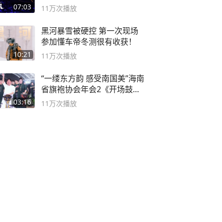
度游戏大赏
07:03
11万
次播放
黑河暴雪被硬控 第一次现场
参加懂车帝冬测很有收获！
10:21
11万
次播放
“一缕东方韵 感受南国美”海南
省旗袍协会年会2《开场鼓》
二团
03:16
11万
次播放