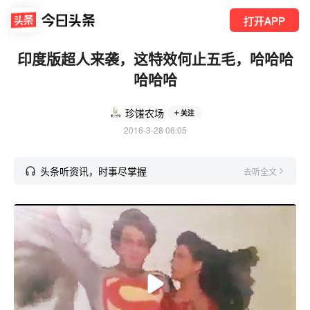
打开APP
印度版超人来袭，这特效何止五毛，哈哈哈
哈哈哈
珍馐农场
关注
2016-3-28 06:05
头条听资讯，时事尽掌握
去听全文