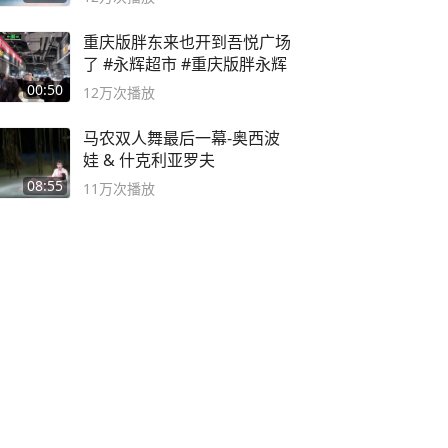
重庆版胖东来也开到吾悦广场
了 #永辉超市 #重庆版胖永辉
00:50
12万
次播放
马农双人舞最后一幕-奥西波
娃 & 什克利亚罗夫
08:55
11万
次播放