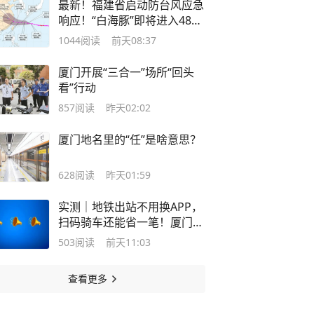
最新！福建省启动防台风应急
响应！“白海豚”即将进入48小
时台风警戒线
1044
阅读
前天08:37
厦门开展“三合一”场所“回头
看”行动
857
阅读
昨天02:02
厦门地名里的“任”是啥意思？
628
阅读
昨天01:59
实测｜地铁出站不用换APP，
扫码骑车还能省一笔！厦门这
波操作很贴心
503
阅读
前天11:03
查看更多