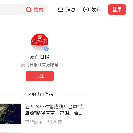
搜索
消息
发布
登录
厦门日报
厦门日报社官方账号
关注
TA的热门作品
进入24小时警戒线！台风“白
海豚”路径有变！高温、雷
电、大风、大雨齐袭，厦门发
7793
阅读
8小时前
布最新预警！