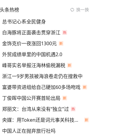
头条热榜
换一换
总书记心系全民健身
白海豚将正面袭击贯穿浙江
金饰克价一夜涨回1300元
外贸成绩单里的中国机遇2.0
峰哥实名举报汪海林偷税漏税
浙江一9岁男孩被海浪卷走仍在搜救中
富婆带资进组给自己硬加60多场吻戏
丁俊晖中国公开赛首轮出局
郑丽文：台湾从来没有“独立”过
央媒：用Token还是词元事关科技话语权
中国人正在抛弃旅行社吗