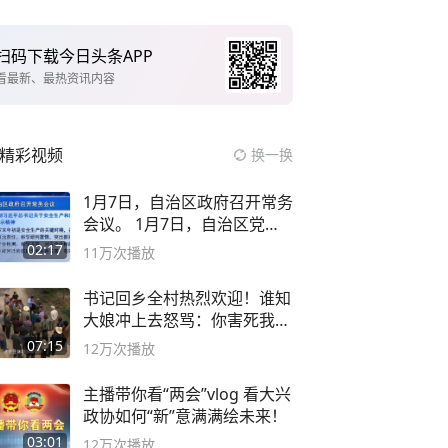
扫码下载今日头条APP
看最新、最热资讯内容
精彩视频
换一换
1月7日，自治区政府召开常务
会议。 1月7日，自治区党委
副书记
02:17
11万
次播放
书记回乡全村热烈欢迎！谁知
大娘冲上去怒骂：你害死我儿
子
07:15
12万
次播放
主播带你看“两会”vlog 看大兴
政协如何“新”意满满绘未来！
03:01
12万
次播放