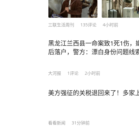
三联生活周刊
135
评论
4小时前
黑龙江兰西县一命案致1死1伤，
后落户，警方：漂白身份问题线
大河报
1
评论
2小时前
美方强征的关税退回来了！多家
看看新闻
31分钟前