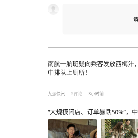
南航一航班疑向乘客发放西梅汁
中排队上厕所！
九派快讯
5
评论
3小时前
“大规模闭店、订单暴跌50%”，