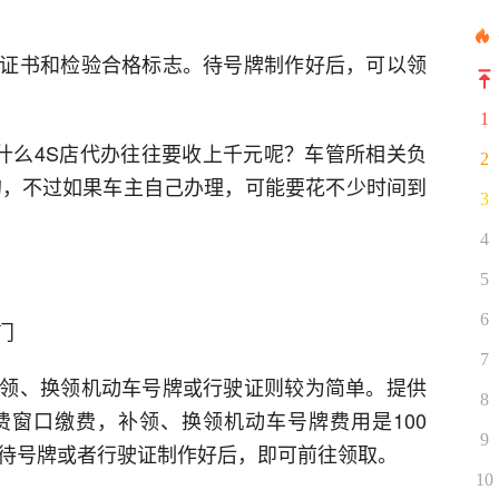
证书和检验合格标志。待号牌制作好后，可以领
1
为什么4S店代办往往要收上千元呢？车管所相关负
2
的，不过如果车主自己办理，可能要花不少时间到
3
4
5
6
门
7
领、换领机动车号牌或行驶证则较为简单。提供
8
窗口缴费，补领、换领机动车号牌费用是100
9
。待号牌或者行驶证制作好后，即可前往领取。
10