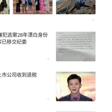
嫌犯逃窜28年漂白身份
索已移交纪委
上市公司收到退税