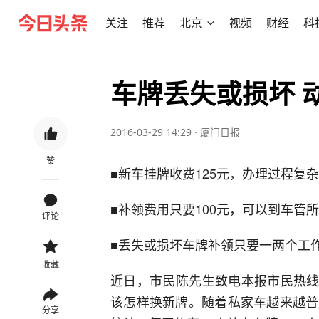
关注
推荐
北京
视频
财经
科
车牌丢失或损坏 
2016-03-29 14:29
·
厦门日报
赞
■新车挂牌收费125元，办理过程复
■补领费用只要100元，可以到车管
评论
■丢失或损坏车牌补领只要一两个工
收藏
近日，市民陈先生致电本报市民热线5
该怎样换新牌。随着私家车越来越普
分享