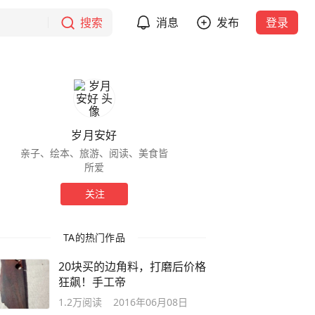
搜索
消息
发布
登录
岁月安好
亲子、绘本、旅游、阅读、美食皆
所爱
关注
TA的热门作品
20块买的边角料，打磨后价格
狂飙！手工帝
1.2万
阅读
2016年06月08日