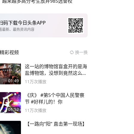
越来越多高分考生放弃985选警校
扫码下载今日头条APP
看最新、最热资讯内容
精彩视频
换一换
这一站的博物馆盲盒开的是海
盐博物馆，没想到竟然这么好
逛！
01:49
11万
次播放
《庆》 #第5个中国人民警察
节 #好样儿的！你
01:52
11万
次播放
【一路向“阳” 直击第一现场】