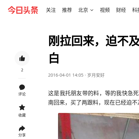
关注
推荐
北京
视频
财经
科
刚拉回来，迫不
白
2
2016-04-01 14:05
·
岁月安好
这是我托朋友带的料，等的我快急死
评论
南回来，买了两跟料，现在已经迫不
收藏
分享