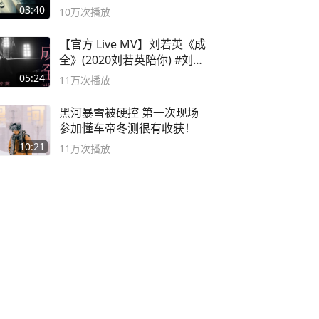
03:40
10万
次播放
【官方 Live MV】刘若英《成
全》(2020刘若英陪你) #刘若
英 #成全
05:24
11万
次播放
黑河暴雪被硬控 第一次现场
参加懂车帝冬测很有收获！
10:21
11万
次播放