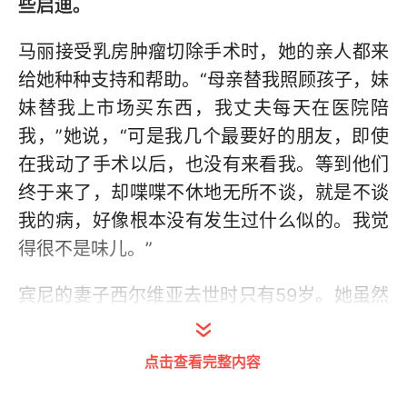
些启迪。
马丽接受乳房肿瘤切除手术时，她的亲人都来
给她种种支持和帮助。“母亲替我照顾孩子，妹
妹替我上市场买东西，我丈夫每天在医院陪
我，”她说，“可是我几个最要好的朋友，即使
在我动了手术以后，也没有来看我。等到他们
终于来了，却喋喋不休地无所不谈，就是不谈
我的病，好像根本没有发生过什么似的。我觉
得很不是味儿。”
宾尼的妻子西尔维亚去世时只有59岁。她虽然
患有心脏病和严重糖尿病，但直到去世那天之
前，她还是精力充沛，忙个不停。“我督促她吃
点击查看完整内容
药，劝她不要那么忙碌，”宾尼回忆说，“但是