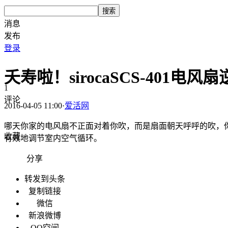
搜索
消息
发布
登录
夭寿啦！sirocaSCS-401
1
评论
2016-04-05 11:00
·
爱活网
哪天你家的电风扇不正面对着你吹，而是扇面朝天呼呼的吹，你放
收藏
有效地调节室内空气循环。
分享
转发到头条
复制链接
微信
新浪微博
QQ空间