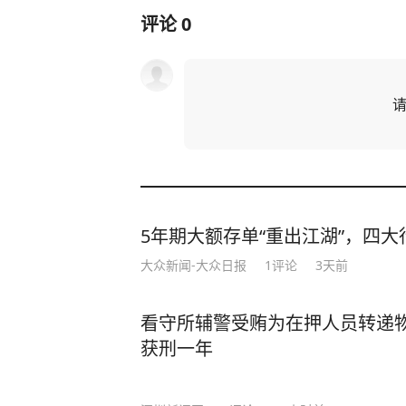
评论
0
5年期大额存单“重出江湖”，四大行
大众新闻-大众日报
1
评论
3天前
看守所辅警受贿为在押人员转递
获刑一年