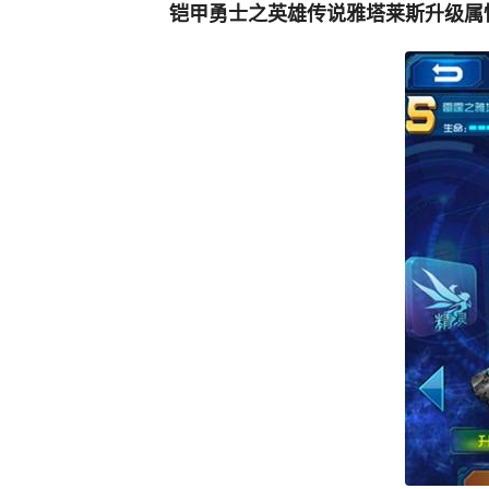
铠甲勇士之英雄传说雅塔莱斯升级属