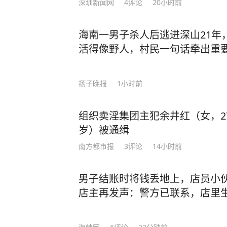
深圳新闻网
4
评论
20小时前
海南一男子杀人后逃进深山21年
活得像野人，村民一句话牵出重
扬子晚报
1小时前
组织卖淫集团主犯余井红（女，2
岁）被通缉
南方都市报
3
评论
14小时前
男子结账时将钱丢地上，店员小
店主再发声：警方已联系，店里