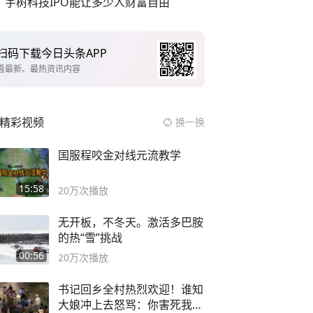
宇树科技IPO能让多少人财富自由
扫码下载今日头条APP
看最新、最热资讯内容
精彩视频
换一换
国服程咬金对线元流教学
15:58
20万
次播放
无开板，不冬天。激活多巴胺
的热“雪”挑战
00:56
20万
次播放
书记回乡全村热烈欢迎！谁知
大娘冲上去怒骂：你害死我儿