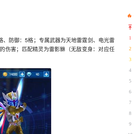
1
5格、防御：5格；专属武器为天地雷霆剑、电光雷
的伤害；匹配精灵为雷影貅（无敌变身：对应任
2
3
4
5
6
7
8
9