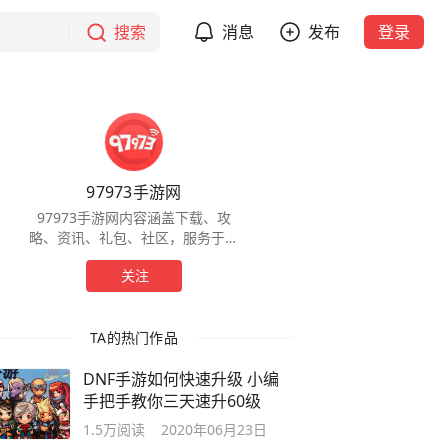
搜索
消息
发布
登录
97973手游网
97973手游网内容涵盖下载、攻
略、资讯、礼包、社区，服务于全
球手游玩家，为玩家提供一站式服
关注
务。
TA的热门作品
DNF手游如何快速升级 小编
手把手教你三天速升60级
1.5万
阅读
2020年06月23日