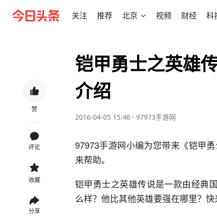
关注
推荐
北京
视频
财经
科
铠甲勇士之英雄传
介绍
赞
2016-04-05 15:46
·
97973手游网
97973手游网小编为您带来《铠
评论
来帮助。
收藏
铠甲勇士之英雄传说是一款由经典国
么样？他比其他英雄要强在哪里？快来
分享