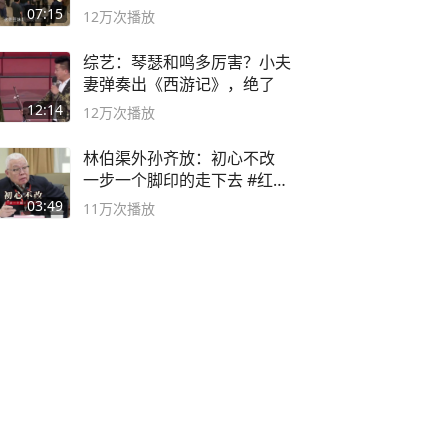
子
07:15
12万
次播放
综艺：琴瑟和鸣多厉害？小夫
妻弹奏出《西游记》，绝了
12:14
12万
次播放
林伯渠外孙齐放：初心不改
一步一个脚印的走下去 #红船
论坛
03:49
11万
次播放