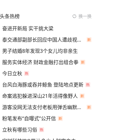
头条热榜
换一换
奋进开新局 实干挑大梁
泰交通部副部长回应中国人遭歧视手势
男子结婚8年发现3个女儿均非亲生
服务实体经济 财政金融打出组合拳
今日立秋
台风白海豚或吞并鲸鱼 登陆地点更新
命案逃犯躲进深山21年活得像野人
游客没网无法支付老板用弹舌幽默化解
粉笔发布“自曝式”公开信
立秋有哪些习俗