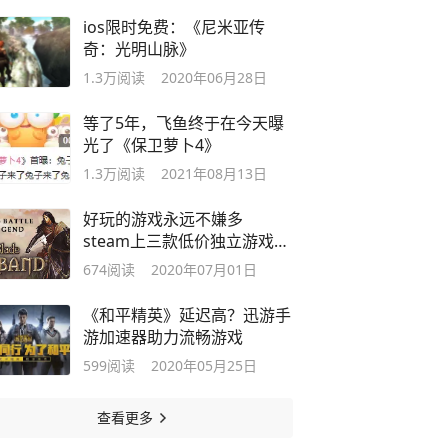
ios限时免费：《尼米亚传
奇：光明山脉》
1.3万
阅读
2020年06月28日
等了5年，飞鱼终于在今天曝
光了《保卫萝卜4》
1.3万
阅读
2021年08月13日
好玩的游戏永远不嫌多
steam上三款低价独立游戏推
荐
674
阅读
2020年07月01日
《和平精英》延迟高？迅游手
游加速器助力流畅游戏
599
阅读
2020年05月25日
查看更多