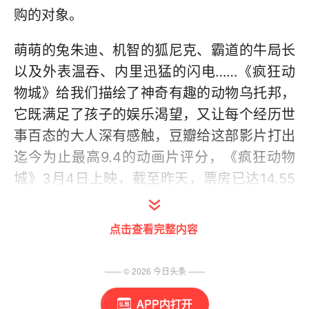
购的对象。
萌萌的兔朱迪、机智的狐尼克、霸道的牛局长
以及外表温吞、内里迅猛的闪电……《疯狂动
物城》给我们描绘了神奇有趣的动物乌托邦，
它既满足了孩子的娱乐渴望，又让每个经历世
事百态的大人深有感触，豆瓣给这部影片打出
迄今为止最高9.4的动画片评分，《疯狂动物
城》3月4日上映，截至昨天，票房已达14.55
亿元。
点击查看完整内容
录音笔、公仔、手机壳、马克杯、徽章、抱枕
等《疯狂动物城》周边产品，已成为时下的热
—— ©
2026
今日头条
——
卖品。其中最受欢迎的是剧中重要道具胡萝卜
造型录音笔，这种笔可随机播放14种不同的警
APP内打开