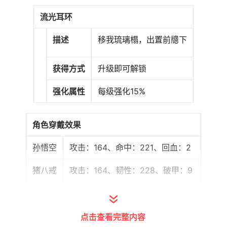
流光耳环
描述
移我琉璃榻，出置前牕下
获得方式
升级即可解锁
强化属性
每级强化15%
角色穿戴效果
孙悟空
攻击：164、命中：221、回血：2
猪八戒
攻击：164、韧性：228、破甲：9
沙悟净
攻击：164、韧性：228、回血：2
点击查看完整内容
唐三藏
攻击：164、命中：221、幸运：12