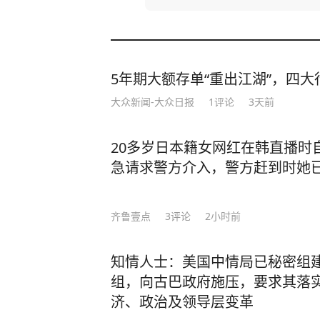
5年期大额存单“重出江湖”，四大行
大众新闻-大众日报
1
评论
3天前
20多岁日本籍女网红在韩直播时
急请求警方介入，警方赶到时她
齐鲁壹点
3
评论
2小时前
知情人士：美国中情局已秘密组
组，向古巴政府施压，要求其落
济、政治及领导层变革