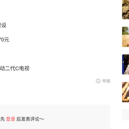
建设
70元
运动二代C电视
举报
请先
登录
后发表评论～