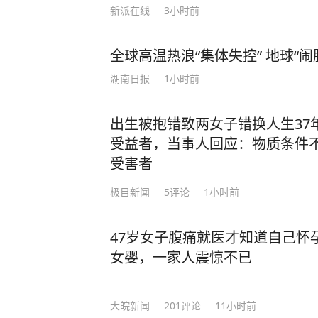
新派在线
3小时前
全球高温热浪“集体失控” 地球“
湖南日报
1小时前
出生被抱错致两女子错换人生37
受益者，当事人回应：物质条件
受害者
极目新闻
5
评论
1小时前
47岁女子腹痛就医才知道自己怀
女婴，一家人震惊不已
大皖新闻
201
评论
11小时前