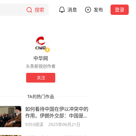
搜索
消息
发布
登录
中华网
头条新锐创作者
关注
TA的热门作品
如何看待中国在伊以冲突中的
作用，伊朗外交部：中国是友
好国家
9353
阅读
2025年06月21日