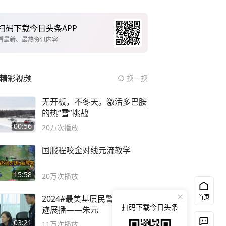
扫码下载今日头条APP
看最新、最热资讯内容
精彩视频
换一换
无开板，不冬天。激活多巴胺
的热“雪”挑战
00:56
20万
次播放
国服程咬金对线元流教学
15:58
20万
次播放
首页
2024#最美基层民警候选人事
扫码下载今日头条
迹展播——朱元
03:21
11万
次播放