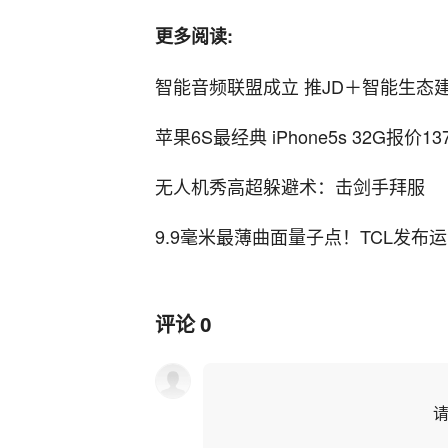
更多阅读:
智能音频联盟成立 推JD＋智能生态
苹果6S最经典 iPhone5s 32G报价13
无人机秀高超躲避术：击剑手拜服
9.9毫米最薄曲面量子点！TCL发布
评论
0