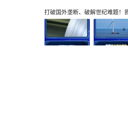
打破国外垄断、破解世纪难题！
环球网
1
评论
45分钟前
150.8元/股！宇树科技引爆新一
队许愿求中签
第一财经
634
评论
9小时前
赫薰辞
3天前
·
头条新锐创作者