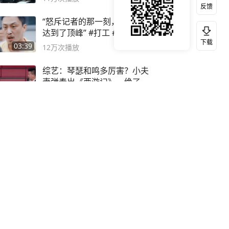
反馈
“怒斥记者的那一刻，讽刺感
达到了顶峰” #打工 #混剪
下载
03:39
12万
次播放
综艺：琴瑟和鸣多厉害？小夫
妻弹奏出《西游记》，绝了
12:14
12万
次播放