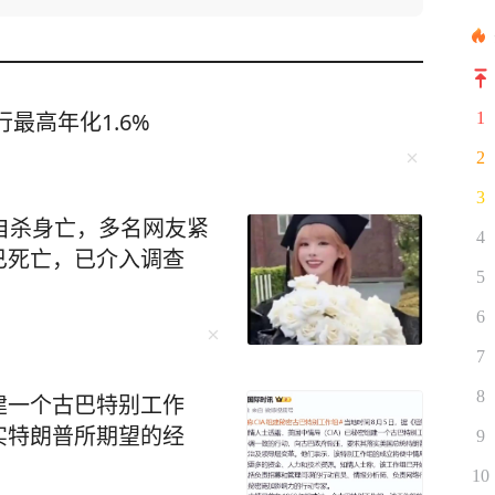
最高年化1.6%
1
2
3
自杀身亡，多名网友紧
4
已死亡，已介入调查
5
6
7
8
建一个古巴特别工作
实特朗普所期望的经
9
10