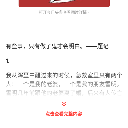
打开今日头条查看图片详情
有些事，只有做了鬼才会明白。——题记
1.
我从浑噩中醒过来的时候，急救室里只有两个
人：一个是我的老婆，一个是我的朋友雷明。
雷明几年前跟他的老婆离了婚，后来有人传言
他跟我老婆不清不楚，我虽然一直没有确凿的
证据，但心里已经把他当贼一样。我们俩是同
点击查看完整内容
学，他是我后来最不愿意见到的朋友。但他总