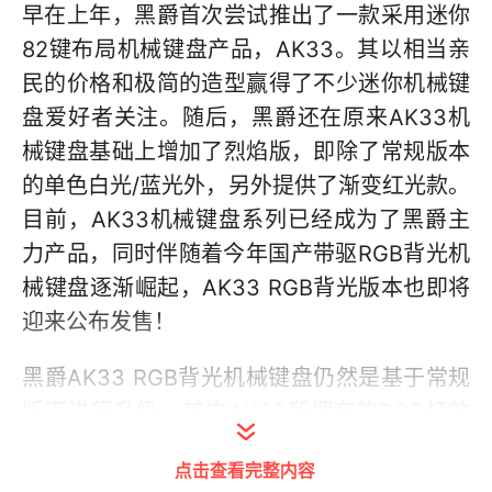
早在上年，黑爵首次尝试推出了一款采用迷你
82键布局机械键盘产品，AK33。其以相当亲
民的价格和极简的造型赢得了不少迷你机械键
盘爱好者关注。随后，黑爵还在原来AK33机
械键盘基础上增加了烈焰版，即除了常规版本
的单色白光/蓝光外，另外提供了渐变红光款。
目前，AK33机械键盘系列已经成为了黑爵主
力产品，同时伴随着今年国产带驱RGB背光机
械键盘逐渐崛起，AK33 RGB背光版本也即将
迎来公布发售！
黑爵AK33 RGB背光机械键盘仍然是基于常规
版下进行升级，其中AK33所拥有的RGB灯效
是配合有一套驱动程序使用，实现真正支持
点击查看完整内容
1680万色自定义。现阶段，国产带驱RGB背光