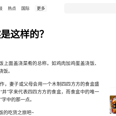
技
热点
国际
更多
然是这样的？
碗饭上面盖浇菜肴的总称。如鸡肉加鸡蛋盖浇饭、
浇饭。
作，妻子或父母会用一个木制四四方方的食盒盛
“井”字来代表四四方方的食盒，而食盒中的唯一
”字中的那一点。
饭的吃货之旅吧~