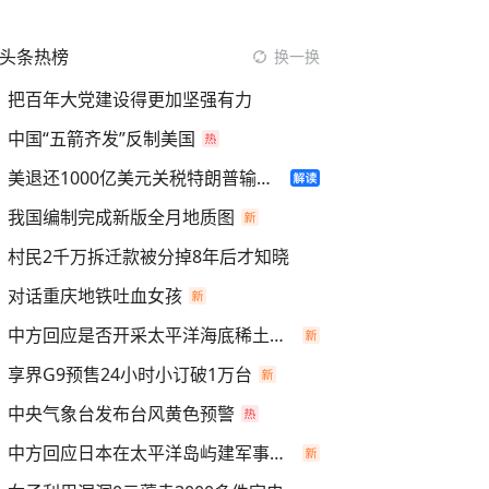
头条热榜
换一换
把百年大党建设得更加坚强有力
中国“五箭齐发”反制美国
美退还1000亿美元关税特朗普输了吗
我国编制完成新版全月地质图
村民2千万拆迁款被分掉8年后才知晓
对话重庆地铁吐血女孩
中方回应是否开采太平洋海底稀土资源
享界G9预售24小时小订破1万台
中央气象台发布台风黄色预警
中方回应日本在太平洋岛屿建军事设施