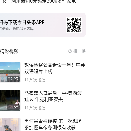
女子利用漏洞0元薅走3000多件家电
扫码下载今日头条APP
看最新、最热资讯内容
精彩视频
换一换
数读检察公益诉讼十年！中英
双语短片上线
02:27
11万
次播放
马农双人舞最后一幕-奥西波
娃 & 什克利亚罗夫
08:55
11万
次播放
黑河暴雪被硬控 第一次现场
参加懂车帝冬测很有收获！