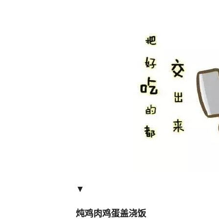
▼
炖鸡肉鸡蛋盖浇饭