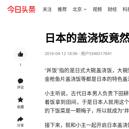
关注
推荐
北京
视频
财经
科
日本的盖浇饭竟
2016-04-12 18:06
·
用户5346517641
1
“丼饭”指的是日式大碗盖浇饭，大
金枪鱼片盖浇饭等都是日本的特色盖
评论
小主听说，古代日本男人负责下田耕
着饭拿到田间，于是日本人就用这个
收藏
的下饭菜是一颗梅子，所以就成为“井
接下来，就和小主一起开启日本盖浇
分享