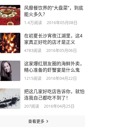
风靡餐饮界的“大盘菜”，到底
能火多久？
1.4万
阅读
2016年05月08日
在初夏长沙宵夜江湖里，这4
家真正好吃的店才是正义
4783
阅读
2016年05月06日
这家爆红朋友圈的海鲜外卖，
精心准备的虾蟹宴是什么鬼
1215
阅读
2016年04月22日
把这几家好吃店告诉你，就怕
连我自己都吃不到了！
207
阅读
2016年04月25日
查看更多