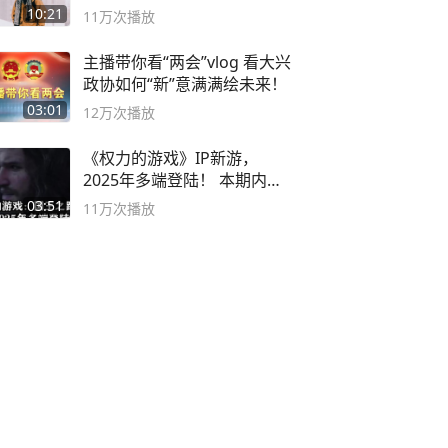
10:21
11万
次播放
主播带你看“两会”vlog 看大兴
政协如何“新”意满满绘未来！
03:01
12万
次播放
《权力的游戏》IP新游，
2025年多端登陆！ 本期内容
概要
03:51
11万
次播放