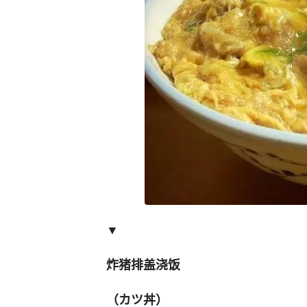
▼
炸猪排盖浇饭
（カツ丼）