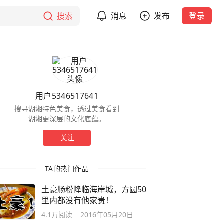
搜索
消息
发布
登录
用户5346517641
搜寻湖湘特色美食，透过美食看到
湖湘更深层的文化底蕴。
关注
TA的热门作品
土豪肠粉降临海岸城，方圆50
里内都没有他家贵！
4.1万
阅读
2016年05月20日