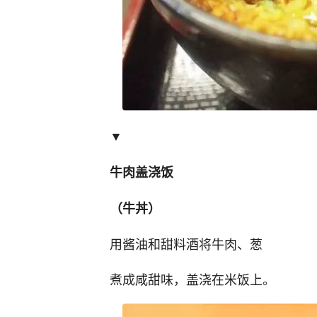
▼
牛肉盖浇饭
（牛丼）
用酱油和甜料酒将牛肉、葱
煮成咸甜味，盖浇在米饭上。