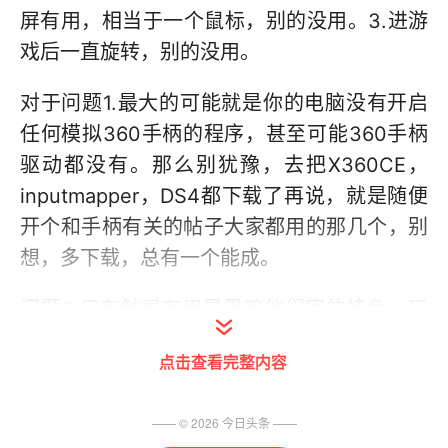
屏有用，相当于一个鼠标，别的没用。3.进游
戏后一直旋转，别的没用。
对于问题1.最大的可能就是你的电脑没有开启
任何模拟360手柄的程序，甚至可能360手柄
驱动都没有。那么别犹豫，去把X360CE，
inputmapper，DS4都下载了再说，就是随便
开个和手柄有关的帖子大家都用的那几个，别
想，多下载，总有一个能成。
问题2.只有触屏有用是黑暗他们家的特色，玩
过黑魂2的人可能也因此受过苦。其实我不也
点击查看完整内容
懂原理，只知道在黑魂2时，解压X360ce放到
game目录下，然后运行，人家让你下载啥就
—— ©
2026
今日头条
——
是下载啥，就是一路next。然后选择手柄1，