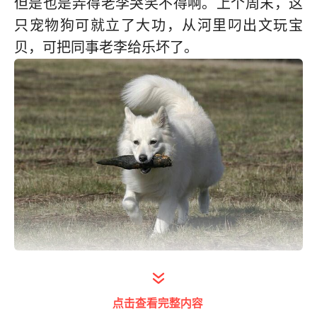
但是也是弄得老李哭笑不得啊。上个周末，这
只宠物狗可就立了大功，从河里叼出文玩宝
贝，可把同事老李给乐坏了。
原来这回宠物狗从河里叼出来的不是垃圾，而
是小叶紫檀火焰纹路的小料。
点击查看完整内容