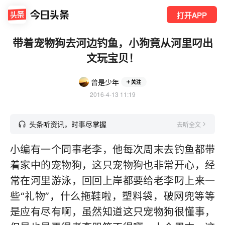
打开APP
带着宠物狗去河边钓鱼，小狗竟从河里叼出
文玩宝贝！
曾是少年
关注
2016-4-13 11:19
头条听资讯，时事尽掌握
去听全文
小编有一个同事老李，他每次周末去钓鱼都带
着家中的宠物狗，这只宠物狗也非常开心，经
常在河里游泳，回回上岸都要给老李叼上来一
些“礼物”，什么拖鞋啦，塑料袋，破网兜等等
是应有尽有啊，虽然知道这只宠物狗很懂事，