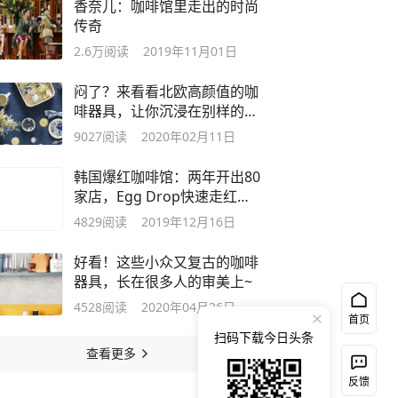
香奈儿：咖啡馆里走出的时尚
传奇
2.6万
阅读
2019年11月01日
闷了？来看看北欧高颜值的咖
啡器具，让你沉浸在别样的春
日微风里
9027
阅读
2020年02月11日
韩国爆红咖啡馆：两年开出80
家店，Egg Drop快速走红的
秘密是什么
4829
阅读
2019年12月16日
好看！这些小众又复古的咖啡
器具，长在很多人的审美上~
4528
阅读
2020年04月26日
首页
扫码下载今日头条
查看更多
反馈