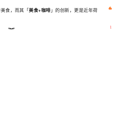
的美食，而其「
」的创新，更是近年荷
美食+咖啡
1
2
3
4
5
6
7
8
9
10