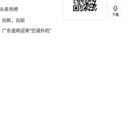
头条热榜
换一换
下载
向新，向前
广东或将迎来“空调外机”
广岛投原子弹飞行员从未后悔
投资中国 共享中国式现代化机遇
南大数院院长疑辞职信里写不想干了
祠堂中门大开迎接考上北大女孩拜祖
李亚鹏向地铁吐血女孩捐99999元
专家：涉台问题特朗普教训还没吃够
2026年的夏天要结束了
马斯克：人们没意识到我说的将实现
死刑改死缓男子出狱后家人放鞭炮庆祝