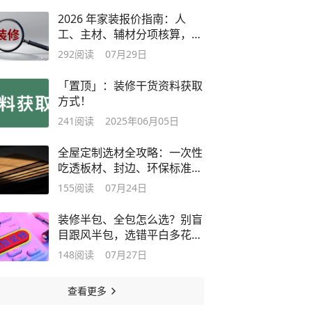
2026 年家装报价指南：人
工、主材、辅材分项核算，各
户型直接套用
292
阅读
07月29日
「置顶」：装修干货资料获取
方式！
241
阅读
2025年06月05日
全屋定制选材全攻略：一次性
吃透板材、封边、环保标准与
靠谱品牌
155
阅读
07月24日
装修半包、全包怎么选？别盲
目跟风半包，选错平白多花几
万块
148
阅读
07月27日
查看更多