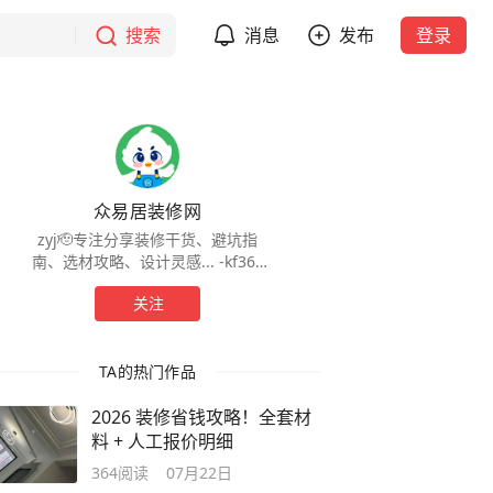
搜索
消息
发布
登录
众易居装修网
zyj🫡专注分享装修干货、避坑指
南、选材攻略、设计灵感... -kf360
🙋‍♂️关注我，让你不踩坑，不花冤枉
关注
钱💯
TA的热门作品
2026 装修省钱攻略！全套材
料 + 人工报价明细
364
阅读
07月22日