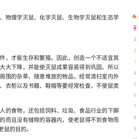
、物理学灭鼠、化学灭鼠、生物学灭鼠和生态学
1
2
件，才能生存和繁殖。因此，创造一个不适宜其
3
大大下降，并能使灭鼠成果容易得到巩固。所以
4
周围的杂草、随意堆放的物品，经常清扫室内外
、衣柜以及书籍、鞋帽等要经常检查，不使鼠类
5
6
7
人的食物，还包括饲料、垃圾、食品行业的下脚
8
的而且没有缝隙的容器内，使老鼠得不到食物而
老鼠的目的。
9