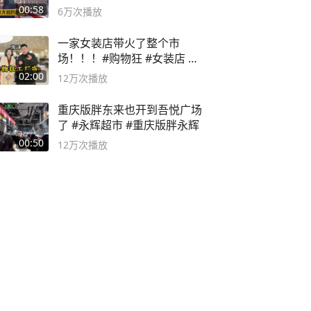
00:58
6万
次播放
一家女装店带火了整个市
场！！！#购物狂 #女装店 #
高品质女装
02:00
12万
次播放
重庆版胖东来也开到吾悦广场
了 #永辉超市 #重庆版胖永辉
00:50
12万
次播放