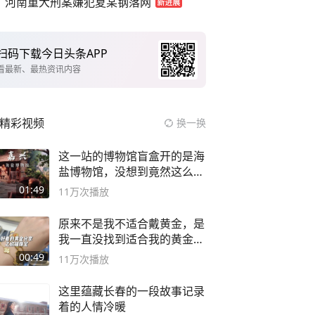
河南重大刑案嫌犯夏某钢落网
扫码下载今日头条APP
看最新、最热资讯内容
精彩视频
换一换
这一站的博物馆盲盒开的是海
盐博物馆，没想到竟然这么好
逛！
01:49
11万
次播放
原来不是我不适合戴黄金，是
我一直没找到适合我的黄金
😭
00:49
11万
次播放
这里蕴藏长春的一段故事记录
着的人情冷暖