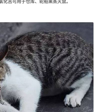
氯化苦可用于仓库、轮船熏蒸灭鼠。