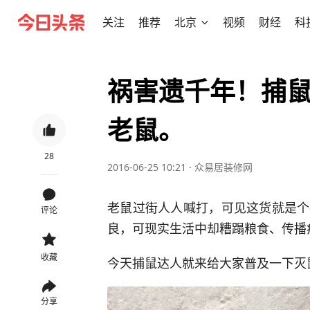
关注
推荐
北京
视频
财经
科
祸害遗千年！捕
老鼠。
28
2016-06-25 10:21
·
众易居装修网
老鼠过街人人喊打，可见这货就是个
评论
良，可现实生活中却糟蹋粮食、传播
收藏
今天捕鼠达人就来给大家普及一下灭
分享