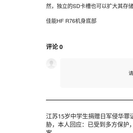
然，独立的SD卡槽也可以扩大其存
佳能HF R76机身底部
评论
0
江苏15岁中学生捐赠日军侵华罪
胁，本人回应：已受到多方保护
案