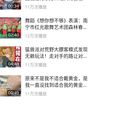
00:34
11万
次播放
舞蹈《想你想不够》表演：南
宁市红光歌舞艺术团森林春红
舞蹈队。
02:40
12万
次播放
猛兽派对荒野大膘客模式发现
无赖玩法！走对手的路让对手
无路可走
04:43
11万
次播放
原来不是我不适合戴黄金，是
我一直没找到适合我的黄金
😭
00:49
11万
次播放