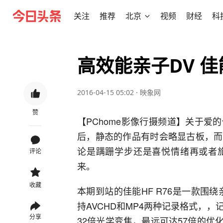
关注
推荐
北京
视频
财经
科
高效能亲子DV 佳
2016-04-15 05:02
·
映象网
赞
【PChome影像行摄频道】关于
后，静态的作品有时会略显古板，而
论是蹒跚学步还是喜悦情绪再或者
评论
来。
收藏
本期到站的佳能HF R76是一款围
持AVCHD和MP4两种记录格式，，记
分享
32倍光学变焦，最远可达57倍的优