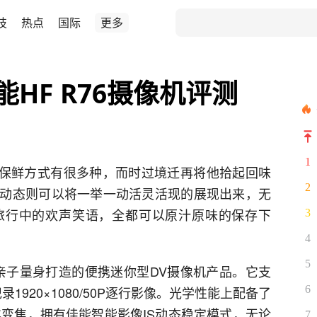
技
热点
国际
更多
能HF R76摄像机评测
1
爱的保鲜方式有很多种，而时过境迁再将他拾起回味
2
动态则可以将一举一动活灵活现的展现出来，无
旅行中的欢声笑语，全都可以原汁原味的保存下
3
4
5
绕亲子量身打造的便携迷你型DV摄像机产品。它支
录1920×1080/50P逐行影像。光学性能上配备了
6
化变焦，拥有佳能智能影像IS动态稳定模式，无论
7