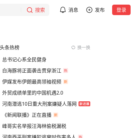
搜索
消息
发布
登录
头条热榜
换一换
总书记心系全民健身
白海豚将正面袭击贯穿浙江
伊媒发布伊朗最高领袖视频
外贸成绩单里的中国机遇2.0
河南潜逃10日重大刑案嫌疑人落网
《新闻联播》正在直播
峰哥实名举报汪海林偷税漏税
河南西平刑案嫌犯逃窜时伤害多人