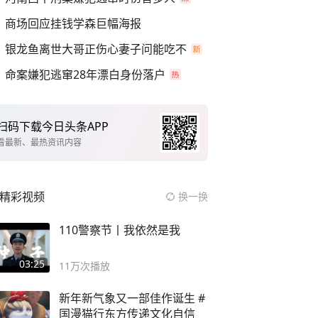
商场回应挂钱学森巨幅海报
银龙鱼离世大哥正伤心妻子问能吃不
命案嫌犯逃窜28年漂白身份落户
扫码下载今日头条APP
看最新、最热资讯内容
精彩视频
换一换
110警察节丨我依然是我
03:25
11万
次播放
新年新气象又一部佳作诞生 #
国漫猫行东方传递文化自信