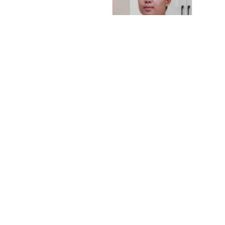
最高年化1.6%
账号
关注
岁 澎湃新闻记者从相关方
永和豆浆创始人林炳生先
月7日在台北逝世，享年70
先生是永和资本集团奠基
和豆浆，深耕实业数十
金妻子仅拿到3万，公公
，带领集团布局大健康产
称“钱可能被烧了”；女
PAC上市业务，搭建起多
的规模扩张与基业长远筑