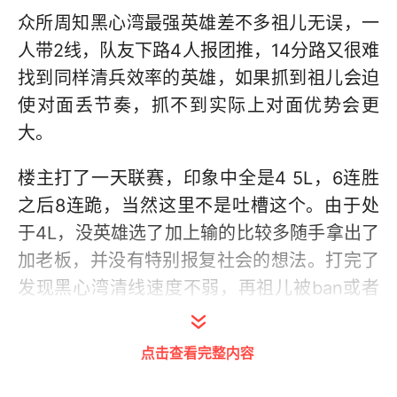
众所周知黑心湾最强英雄差不多祖儿无误，一
人带2线，队友下路4人报团推，14分路又很难
找到同样清兵效率的英雄，如果抓到祖儿会迫
使对面丢节奏，抓不到实际上对面优势会更
大。
楼主打了一天联赛，印象中全是4 5L，6连胜
之后8连跪，当然这里不是吐槽这个。由于处
于4L，没英雄选了加上输的比较多随手拿出了
加老板，并没有特别报复社会的想法。打完了
发现黑心湾清线速度不弱，再祖儿被ban或者
对面选走的情况下可以考虑选择加老板带2路
下路4v4。
点击查看完整内容
先说说天赋，加老板我也玩的不多，9级，不