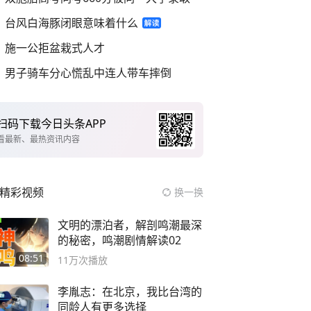
台风白海豚闭眼意味着什么
施一公拒盆栽式人才
男子骑车分心慌乱中连人带车摔倒
扫码下载今日头条APP
看最新、最热资讯内容
精彩视频
换一换
文明的漂泊者，解剖鸣潮最深
的秘密，鸣潮剧情解读02
08:51
11万
次播放
李胤志：在北京，我比台湾的
同龄人有更多选择