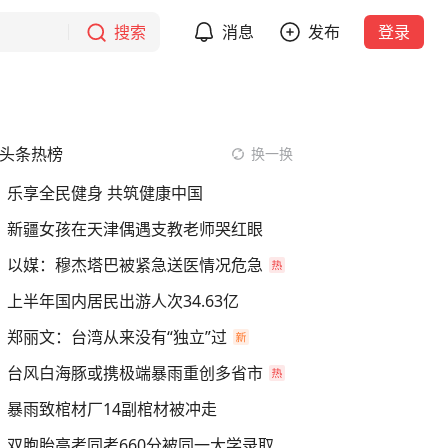
搜索
消息
发布
登录
头条热榜
换一换
乐享全民健身 共筑健康中国
新疆女孩在天津偶遇支教老师哭红眼
以媒：穆杰塔巴被紧急送医情况危急
上半年国内居民出游人次34.63亿
郑丽文：台湾从来没有“独立”过
台风白海豚或携极端暴雨重创多省市
暴雨致棺材厂14副棺材被冲走
双胞胎高考同考660分被同一大学录取