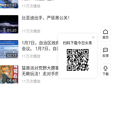
07:43
11万
次播放
比亚迪出手，严惩黑公关！
01:20
11万
次播放
首页
1月7日，自治区政府召开常务
扫码下载今日头条
会议。 1月7日，自治区党委
副书记
02:17
11万
次播放
反馈
猛兽派对荒野大膘客模式发现
无赖玩法！走对手的路让对手
下载
无路可走
04:43
11万
次播放