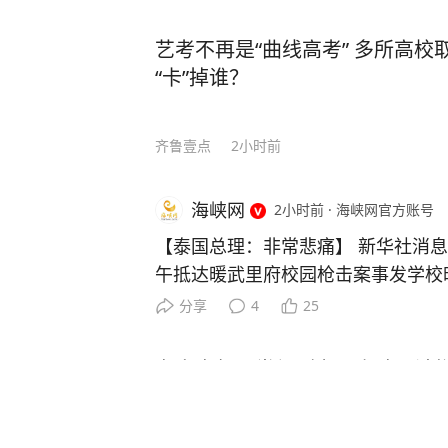
艺考不再是“曲线高考” 多所高校
“卡”掉谁？
齐鲁壹点
2小时前
海峡网
2小时前
·
海峡网官方账号
【泰国总理：非常悲痛】 新华社消息，泰国总理阿努廷7日下
午抵达暖武里府校园枪击案事发学校
成包括枪手及其祖父母在内共8人死
分享
4
25
“非常悲痛”。 阿努廷表示，政府拟提议一项新的枪支管控方案
来限制公众携带枪支，“相关部门必
东方电气原党组副书记宋致远涉
除执行公务，无论是政府官员还是普
公共场所”。 另据央视新闻消息，此次事件造成8人死亡，30多
人受伤，其中9人伤势严重。 当日上午，泰国首都曼谷以北的