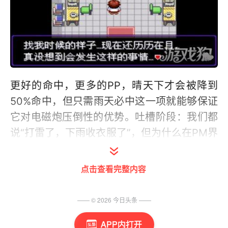
更好的命中，更多的PP，晴天下才会被降到
50%命中，但只需雨天必中这一项就能够保证
它对电磁炮压倒性的优势。吐槽阶段：我们都
说“打雷了，下雨收衣服了”，但为什么在PM界
打雷要依靠雨天才能存活呢?所以时刻记住，
PM界和现实真的有很大的差别。
点击查看完整内容
—— ©
2026
今日头条
——
APP内打开