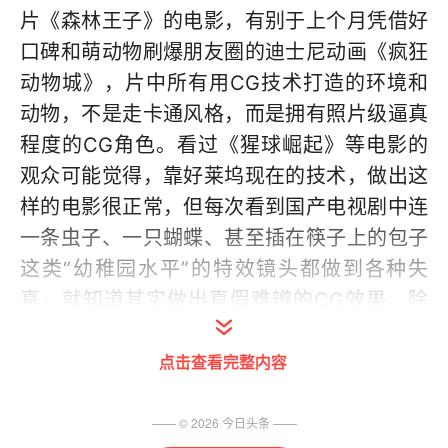
片《森林王子》的电影，有别于上个月凭借好
口碑和萌动物刷爆朋友圈的迪士尼动画《疯狂
动物城》，片中所有用CG技术打造的环境和
动物，不是走卡通风格，而是拥有照片级逼真
程度的CG角色。看过《猩球崛起》等电影的
观众可能觉得，靠好莱坞现在的技术，做出这
样的电影很正常，但每次看到国产电视剧中连
一条虫子、一只蝴蝶、甚至插在筷子上的包子
这类“幼稚园水平”的特效镜头都做到各种失
真，就知道其实做出真假难辨的CG效果，除
了钱和技术，还需要时间和用心。
点击查看完整内容
专题策划/撰文
—— ©
2026
今日头条
——
信息时报记者 马泽望