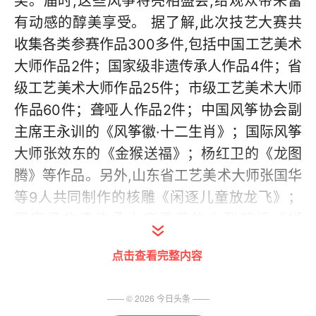
奖。届时,这些风筝将亮相盛会,给观众带来富
有动感的醇美享受。 据了解,此次技艺大赛共
收集各类参赛作品300多件,包括中国工艺美术
大师作品2件；国家级非遗传承人作品4件；省
级工艺美术大师作品25件；市级工艺美术大师
作品60件；聋哑人作品2件；中国风筝协会副
主席王永训的《风筝徽·十二生肖》；国际风筝
大师张效东的《金猴送福》；杨红卫的《龙图
腾》等作品。另外,山东省工艺美术大师张国华
等9人共同制作的核雕《闲逐儿童放龙飞》；
国家级非遗传承人齐秀花的大型剪纸《蝴
蝶》；盛壮红木嵌银厂的红木嵌银雕刻《童子
点击查看完整内容
戏鸢》；高级工艺美术师丁松江的平面设计
《风筝魂》等作品均为最新推出。此次参选的
—— ©
2026
今日头条
——
产品最大特点是每件工艺品都注入了风筝元素,