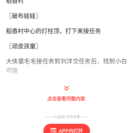
稻香村
〖破布娃娃〗
稻香村中心的灯柱顶，打下来接任务
〖顽皮孩童〗
大侠墓毛毛接任务到刘洋交任务后，找到小白
可接
〖稻草人〗
点击查看完整内容
稻香村上方的竹林，有一座坟头，和坟前的阮
氏对话可接任务。
—— ©
2026
今日头条
——
老长安
APP内打开