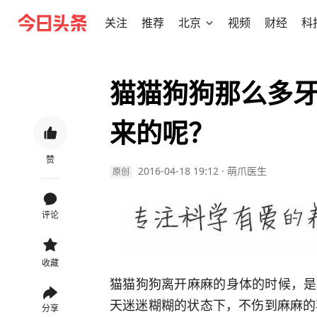
关注
推荐
北京
视频
财经
科
猫猫狗狗那么多
来的呢？
赞
2016-04-18 19:12
·
萌爪医生
原创
评论
收藏
猫猫狗狗离开麻麻的身体的时候，是
天迷迷糊糊的状态下，不伤到麻麻的
分享