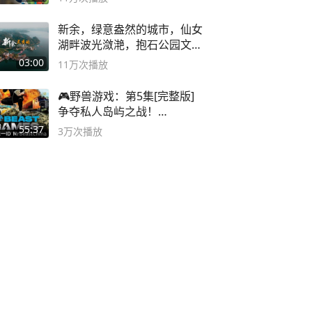
新余，绿意盎然的城市，仙女
湖畔波光潋滟，抱石公园文化
深邃……
03:00
11万
次播放
🎮野兽游戏：第5集[完整版]
争夺私人岛屿之战！
#MrBeastChina
55:37
3万
次播放