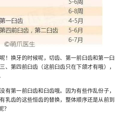
呢！换牙的时候呢，切齿、第一前臼齿和第一臼
三、第四前臼齿（这前臼齿只在下颌才有哦），
。
没有第一前臼齿和臼齿哦。因为有些作乱份子，
有乳齿的这些恒齿的替换，整体顺序还是从前到
呢？