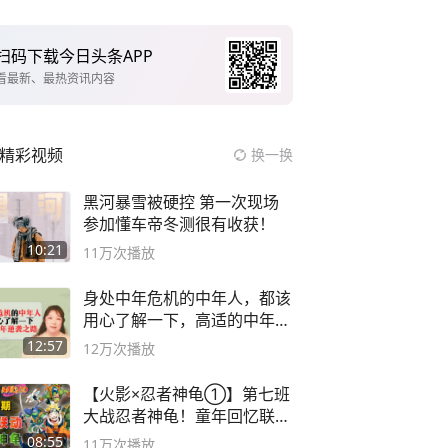
扫码下载今日头条APP
看最新、最热资讯内容
精彩视频
换一换
黑河暴雪被硬控 第一次现场
参加懂车帝冬测很有收获！
10:21
11万
次播放
身处中年危机的中年人，都该
用心了解一下，高适的中年逆
袭之路
12:57
12万
次播放
【火影×忍者神龟①】第七班
大战忍者神龟！童年回忆联动
论武？
08:55
11万
次播放