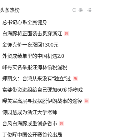
头条热榜
换一换
总书记心系全民健身
白海豚将正面袭击贯穿浙江
金饰克价一夜涨回1300元
外贸成绩单里的中国机遇2.0
峰哥实名举报汪海林偷税漏税
郑丽文：台湾从来没有“独立”过
富婆带资进组给自己硬加60多场吻戏
曝美军高层寻找摆脱伊朗战事的途径
傅园慧成为浙江大学老师
台风白海豚或重创多省市
丁俊晖中国公开赛首轮出局