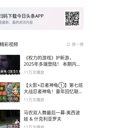
扫码下载今日头条APP
看最新、最热资讯内容
精彩视频
换一换
《权力的游戏》IP新游，
2025年多端登陆！ 本期内容
概要
03:51
11万
次播放
【火影×忍者神龟①】第七班
大战忍者神龟！童年回忆联动
论武？
08:55
11万
次播放
马农双人舞最后一幕-奥西波
娃 & 什克利亚罗夫
08:55
11万
次播放