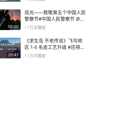
巡光——致敬第五个中国人民
警察节#中国人民警察节 @抖
音小助手
05:00
11万
次播放
《求生岛 不老传说》飞鸟地
区 1-6 毛皮工艺升级 #还得是
主机大作
20:47
11万
次播放