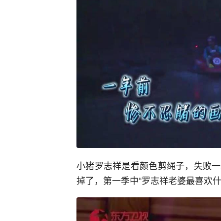
小猪罗志祥是看颜色剪绳子，失败一
掉了，第一季中“罗志祥老婆最喜欢什