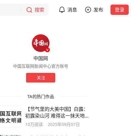
搜索
消息
发布
登录
中国网
中国互联网新闻中心官方账号
关注
TA的热门作品
【节气里的大美中国】白露：
初露染山河 难得这一抹天地
颜色
10万
阅读
2025年09月07日