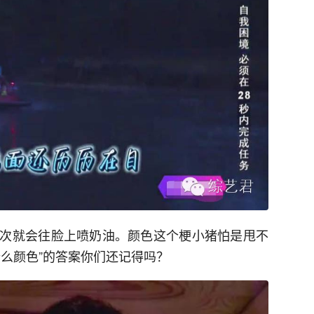
次就会往脸上喷奶油。颜色这个梗小猪怕是甩不
么颜色”的答案你们还记得吗？