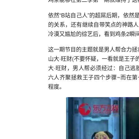
依然“B站自己人”的超屌后期，依
的关系，还有继续自带笑点的神路人
冷漠又尴尬的综艺后，看到鸡条2瞬
这一期节目的主题就是男人帮合力拯
山大·旺财(不要怀疑，一看就是王子
大·旺财，男人帮必须经过：自己逃脱--
六人齐聚拯救王子四个步骤~而在第
程度。