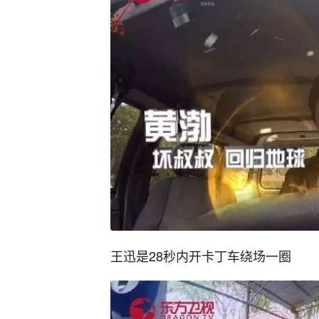
王迅是28秒内开卡丁车绕场一圈