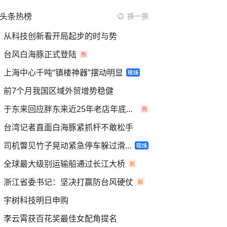
头条热榜
换一换
从科技创新看开局起步的时与势
台风白海豚正式登陆
上海中心千吨“镇楼神器”摆动明显
前7个月我国区域外贸增势稳健
于东来回应胖东来近25年老店年底关闭
台湾记者直面白海豚紧抓杆不敢松手
司机瞥见竹子晃动紧急停车躲过滑坡
全球最大级别运输船通过长江大桥
浙江省委书记：坚决打赢防台风硬仗
宇树科技明日申购
李云霄获百花奖最佳女配角提名