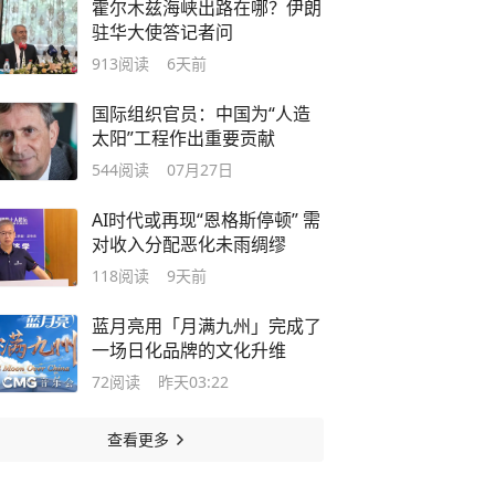
霍尔木兹海峡出路在哪？伊朗
驻华大使答记者问
913
阅读
6天前
国际组织官员：中国为“人造
太阳”工程作出重要贡献
544
阅读
07月27日
AI时代或再现“恩格斯停顿” 需
对收入分配恶化未雨绸缪
118
阅读
9天前
蓝月亮用「月满九州」完成了
一场日化品牌的文化升维
72
阅读
昨天03:22
查看更多