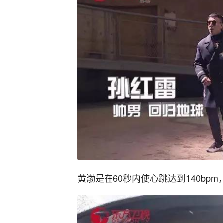
黄渤是在60秒内使心跳达到140bp