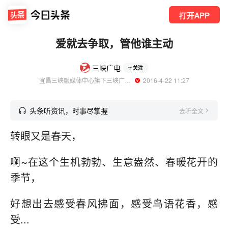
打开APP
爱就去争取，管他谁主动
三峡广电
关注
宜昌三峡融媒体中心旗下三峡广电官方账号
  2016-4-22 11:27
头条听资讯，时事尽掌握
去听全文
转眼又是春天，
啊~在这个生机勃勃、生意盎然、春暖花开的
季节，
好想出去感受春风拂面，感受鸟语花香，感
受...