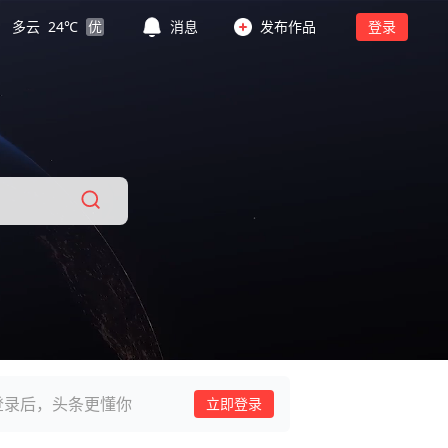
多云
24
℃
优
消息
发布作品
登录
登录后，头条更懂你
立即登录