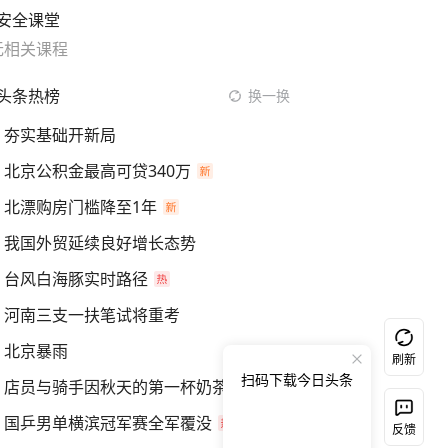
安全课堂
无相关课程
头条热榜
换一换
夯实基础开新局
北京公积金最高可贷340万
北漂购房门槛降至1年
我国外贸延续良好增长态势
台风白海豚实时路径
河南三支一扶笔试将重考
北京暴雨
刷新
扫码下载今日头条
店员与骑手因秋天的第一杯奶茶起冲突
国乒男单横滨冠军赛全军覆没
反馈