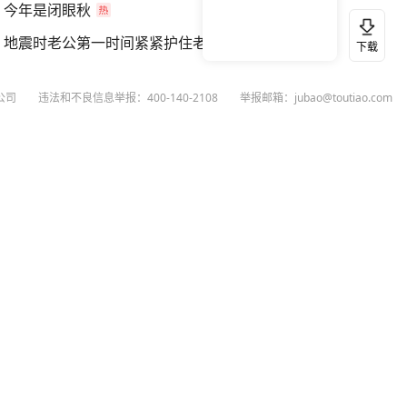
今年是闭眼秋
地震时老公第一时间紧紧护住老婆
下载
公司
违法和不良信息举报：400-140-2108
举报邮箱：jubao@toutiao.com
扫码下载今日头条APP
看最新、最热资讯内容
26
今日头条
黄打非网上举报
谣言曝光台
有害信息举报
举报受理公示
 专项举报：mcnjubao@toutiao.com
人相关举报：400-140-2108
荐专项举报：sfjubao@bytedance.com
P证140141号
P备12025439号-3
文化经营许可证 京网文〔2023〕3628-111号
执照
广播电视节目制作经营许可证