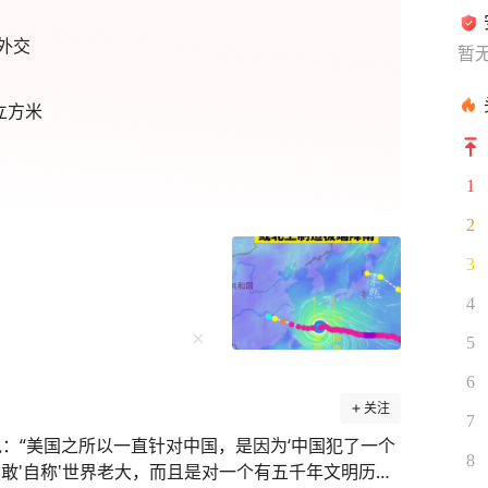
外交
暂
立方米
1
2
3
4
5
6
关注
7
：“美国之所以一直针对中国，是因为‘中国犯了一个
8
敢'自称'世界老大，而且是对一个有五千年文明历