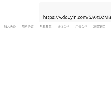
史，起码在世界巅峰屹立二千年的伟大国家面前，何等
人不争不抢、和平发展，为何美国却一直要与中国作对？ 马丁·雅
疼的话：“中国不是国家，是个文明。”西
https://v.douyin.com/5A0zDZM
国是在模仿他们，玩的是同一个游戏。 英国剑桥大学高级研究员马丁·雅克道出了答案： “中国
一直在走自己的路，没有按照欧美的预想
加入头条
用户协议
隐私政策
媒体合作
广告合作
友情链接
们眼里，中国的'原罪'就是没被西方'同化'。” 沃尔夫也在接受《环球时报》专访时直
分享
1
38
是"经济服务于人民"，美国则是"人民服
轨迹天差地别。 举个例子，西方国家可能觉得“国家”是近代才有的东西，靠法律和制度把一群
人绑在一起。但在中国，国家更像是一个
甘肃积石山一男孩遭两人殴打施暴，政府
式。 马丁·雅克告诉他们，中国根本不是“玩家”，是另一个游戏的“制定者”。中国的逻辑不是国
被打男孩不是留守儿童
家之间的竞争，而是文明体系的重启！ 马丁·雅克在1990年代就开始研究中国文化，他在通读
了几遍《山海经》后沉默了，说：“中国
九派新闻
2小时前
土或政府形式。” 从盘古开天辟地的第一斧，到精卫衔石填海的执着，再到刑天断头舞干戚的
悲壮，这些看似荒诞的神话叙事，实则是一个民族
的普罗米修斯盗火，马丁·雅克发现了文明基因的根本差异。 
16岁少女沉迷剧本杀“恋陪”，2年花了1
中国先民早已在钻木取火的火星里，写下
欠下10万高额外债；妈妈崩溃求店家把女
水的传说中达到巅峰 —— 面对滔滔洪水
入"，用疏导的智慧驯服自然。 当蒙古铁骑踏破临安城，文天祥在零丁洋上写下"人生自古谁无
扬子晚报
2
评论
1小时前
死" 的绝唱；当八国联军的炮火染红大