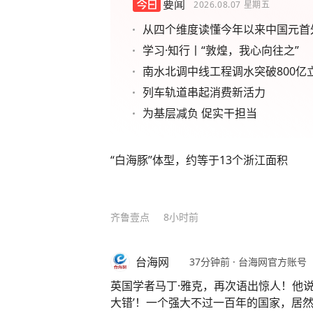
要闻
2026.08.07
星期五
从四个维度读懂今年以来中国元首
学习·知行丨“敦煌，我心向往之”
南水北调中线工程调水突破800亿
列车轨道串起消费新活力
为基层减负 促实干担当
“白海豚”体型，约等于13个浙江面积
齐鲁壹点
8小时前
台海网
37分钟前
·
台海网官方账号
英国学者马丁·雅克，再次语出惊人！他说
大错’！一个强大不过一百年的国家，居然