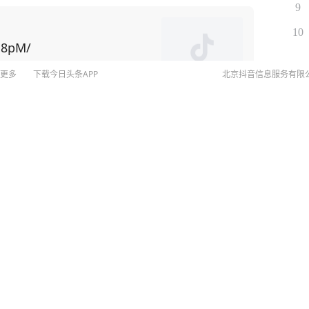
狂妄和无知！” 深受儒家文化影响的国
9
克说了一句让整个西方都头
10
方人一直在盯着中国的GDP、制造业、芯片，以为中
B8pM/
，变成西方。而且，中国永远也不会变成西方，在他
更多
下载今日头条APP
北京抖音信息服务有限
言，中国
务于经济"，两种截然不同的逻辑，注定了两国的发展
©
20
大文明的容器，里面装的是共同的文化记忆和生活方
扫
回应：打人男孩大两三岁，
网络
网上
的核心是几千年传下来的文明体系，而不是单纯的领
侵权
MCN
用隐喻书写的精神史诗！ 对比希腊神话中
未成年
当西方人等待神明赐予火种时，
算法推
7万：偷卖家中黄金、手机，
"人定胜天" 的宣言。这种主动创造的精神，在大禹治
京IC
儿“拉黑”
，不是像诺亚那样等待神谕，而是 "三过家门而不
京IC
网络
沽口，义和团勇士手持大刀冲向侵略者的枪口。近代史
营业