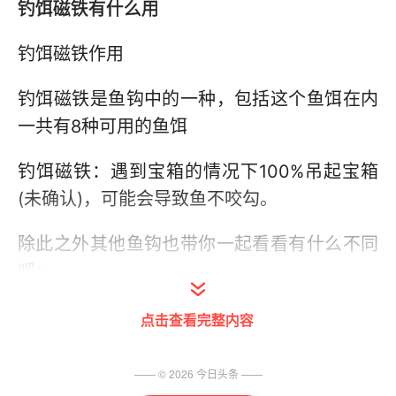
钓饵磁铁有什么用
钓饵磁铁作用
钓饵磁铁是鱼钩中的一种，包括这个鱼饵在内
一共有8种可用的鱼饵
钓饵磁铁：遇到宝箱的情况下100%吊起宝箱
(未确认)，可能会导致鱼不咬勾。
除此之外其他鱼钩也带你一起看看有什么不同
吧：
Spinner：减少丢下鱼钩后到钓到鱼之间的等
点击查看完整内容
待时间(约减少3.75秒)。
—— ©
2026
今日头条
——
Dressed Spinner减少丢下鱼钩后到钓到鱼之