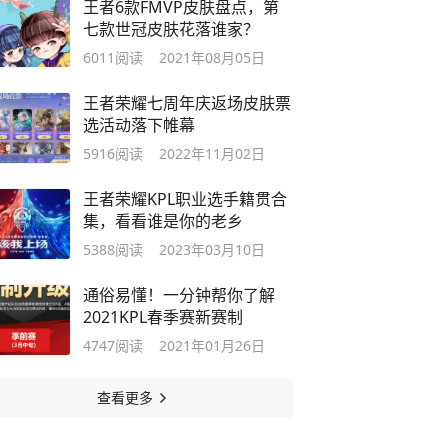
王者6款FMVP皮肤盘点，第
七款世冠皮肤花落谁家？
6011
阅读
2021年08月05日
王者荣耀七周年庆返场皮肤票
选活动落下帷幕
5916
阅读
2022年11月02日
王者荣耀KPL职业选手籍贯合
集，看看谁是你的老乡
5388
阅读
2023年03月10日
通俗易懂！一分钟帮你了解
2021KPL春季赛新赛制
4747
阅读
2021年01月26日
查看更多