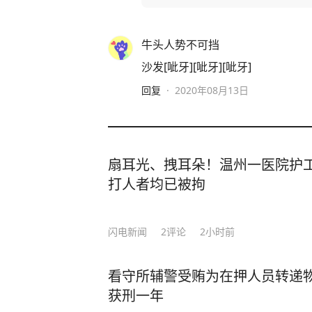
牛头人势不可挡
沙发[呲牙][呲牙][呲牙]
回复
·
2020年08月13日
扇耳光、拽耳朵！温州一医院护工
打人者均已被拘
闪电新闻
2
评论
2小时前
看守所辅警受贿为在押人员转递
获刑一年