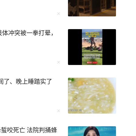
肢体冲突被一拳打晕，
润了、晚上睡踏实了
蜂蜇咬死亡 法院判捅蜂