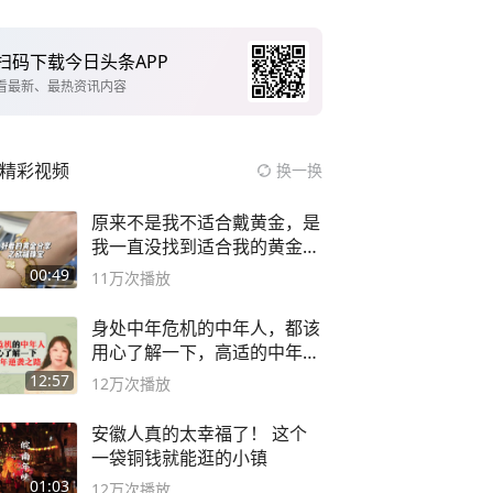
扫码下载今日头条APP
看最新、最热资讯内容
精彩视频
换一换
原来不是我不适合戴黄金，是
我一直没找到适合我的黄金
😭
00:49
11万
次播放
身处中年危机的中年人，都该
用心了解一下，高适的中年逆
袭之路
12:57
12万
次播放
安徽人真的太幸福了！ 这个
一袋铜钱就能逛的小镇
01:03
12万
次播放