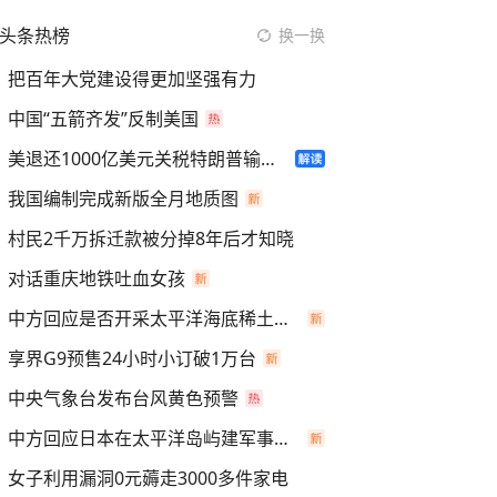
头条热榜
换一换
把百年大党建设得更加坚强有力
中国“五箭齐发”反制美国
美退还1000亿美元关税特朗普输了吗
我国编制完成新版全月地质图
村民2千万拆迁款被分掉8年后才知晓
对话重庆地铁吐血女孩
中方回应是否开采太平洋海底稀土资源
享界G9预售24小时小订破1万台
中央气象台发布台风黄色预警
中方回应日本在太平洋岛屿建军事设施
女子利用漏洞0元薅走3000多件家电