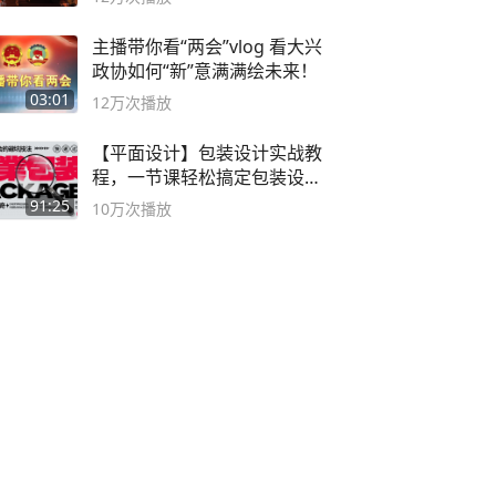
主播带你看“两会”vlog 看大兴
政协如何“新”意满满绘未来！
03:01
12万
次播放
【平面设计】包装设计实战教
程，一节课轻松搞定包装设计
流程！
91:25
10万
次播放