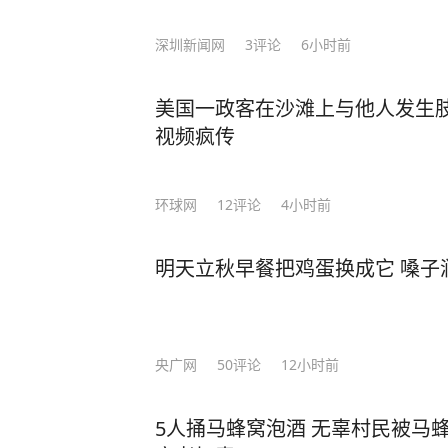
深圳新闻网
3
评论
6小时前
美国一政客在沙滩上与他人发生
视频疯传
环球网
12
评论
4小时前
明天立秋早餐把鸡蛋换成它 嗓子
央广网
50
评论
12小时前
5人捅马蜂窝泡酒 无辜村民被马