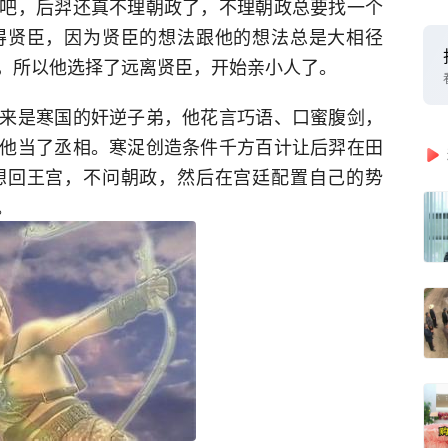
吧，后羿还真不理朝政了，不理朝政总要找一个
得贤臣，因为贤臣的想法跟他的想法总是大相径
，所以他选择了远离贤臣，开始亲小人了。
来是寒国的奸逆子弟，他花言巧语、口蜜腹剑，
他当了丞相。寒浞创造条件千方百计让后羿在田
想回王宫，不问朝政，然后在宫廷配置自己的势
。