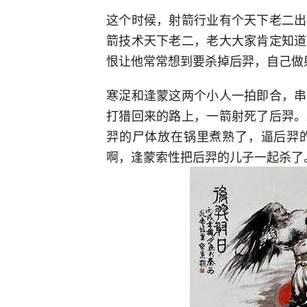
这个时候，射箭行业有个天下老二出
箭技术天下老二，老大大家肯定知道
恨让他常常想到要杀掉后羿，自己做
寒浞和逢蒙这两个小人一拍即合，串
打猎回来的路上，一箭射死了后羿。
羿的尸体放在锅里煮熟了，逼后羿
啊，逢蒙索性把后羿的儿子一起杀了