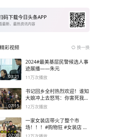
扫码下载今日头条APP
看最新、最热资讯内容
精彩视频
换一换
2024#最美基层民警候选人事
迹展播——朱元
03:21
11万
次播放
书记回乡全村热烈欢迎！谁知
大娘冲上去怒骂：你害死我儿
子
07:15
12万
次播放
一家女装店带火了整个市
场！！！#购物狂 #女装店 #
高品质女装
02:00
12万
次播放