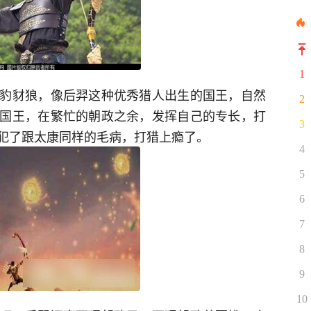
1
豹豺狼，像后羿这种优秀猎人出生的国王，自然
2
国王，在繁忙的朝政之余，发挥自己的专长，打
3
犯了跟太康同样的毛病，打猎上瘾了。
4
5
6
7
8
9
10