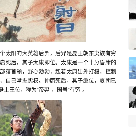
个太阳的大英雄后羿，后羿是夏王朝东夷族有穷
启死后，其子太康即位。太康是一个十分昏庸的
部落首领，野心勃勃，趁着太康出外打猎，控制
，自己掌握实权。仲康死后，其子继位，夏朝已
上王位，称为“帝羿”，国号“有穷”。