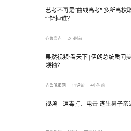
艺考不再是“曲线高考” 多所高校
“卡”掉谁？
齐鲁壹点
2小时前
果然视频·看天下|伊朗总统质问
领袖？
齐鲁晚报网
11
评论
4小时前
视频丨遭毒打、电击 逃生男子亲