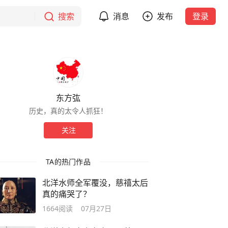
搜索
消息
发布
登录
东方㢬
历史，真的太令人抓狂！
关注
TA的热门作品
北洋水师全军覆没，慈禧太后
真的痛哭了？
1664
阅读
07月27日