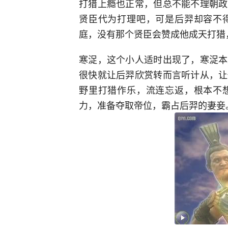
打猎上瘾也正常，但总不能不理朝政
贤臣代为打理吧，可是后羿却容不
庭，没有那个贤臣会赞成他成天打猎
寒浞，这个小人适时出现了，寒浞本
很快就让后羿欣赏转而言听计从，让
野里打猎作乐，流连忘返，根本不
力，准备夺取帝位，霸占后羿的妻妾