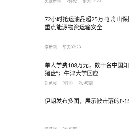
央视新闻
2
评论
前天11:20
72小时抢运油品超25万吨 舟山
重点能源物资运输安全
潮新闻
前天02:23
单人学费108万元，数十名中国知
猪盘”；牛津大学回应
新黄河
9
评论
2小时前
伊朗发布多图，展示被击落的F-
海峡网
2小时前