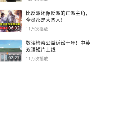
比反派还像反派的正派主角，
全员都是大恶人！
06:02
11万
次播放
数读检察公益诉讼十年！中英
双语短片上线
02:27
11万
次播放