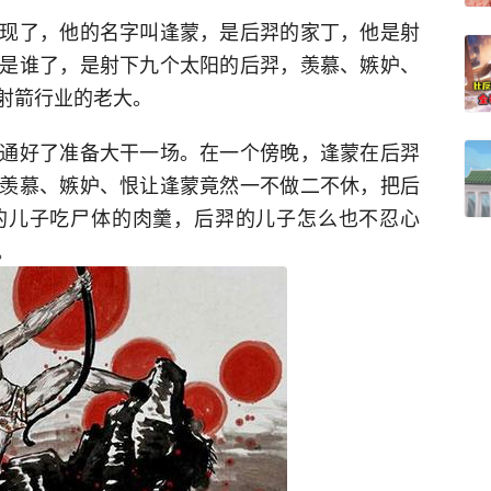
现了，他的名字叫逢蒙，是后羿的家丁，他是射
是谁了，是射下九个太阳的后羿，羡慕、嫉妒、
射箭行业的老大。
通好了准备大干一场。在一个傍晚，逢蒙在后羿
羡慕、嫉妒、恨让逢蒙竟然一不做二不休，把后
的儿子吃尸体的肉羹，后羿的儿子怎么也不忍心
。