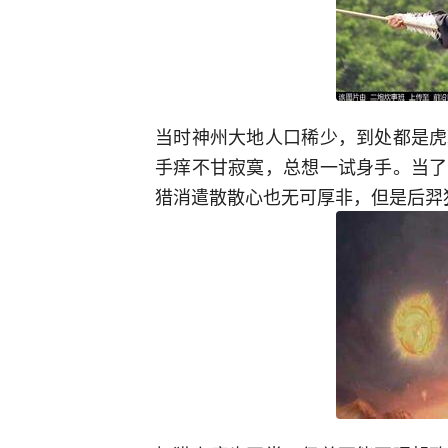
当时神州大地人口稀少，到处都是虎
手痒不甘寂寞，总想一试身手。当了
猎消遣散散心也无可厚非，但是后羿