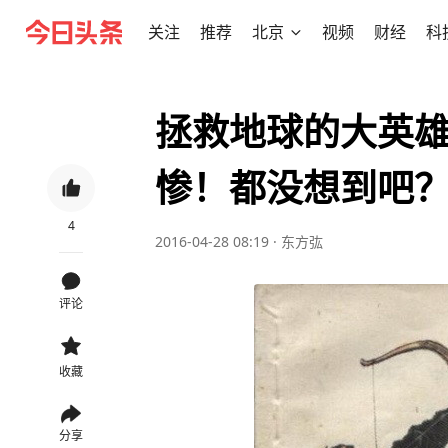
关注
推荐
北京
视频
财经
科
拯救地球的大英
惨！都没想到吧
4
2016-04-28 08:19
·
东方㢬
评论
收藏
分享