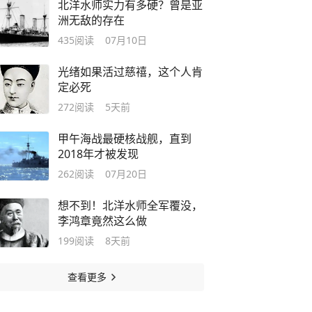
北洋水师实力有多硬？曾是亚
洲无敌的存在
435
阅读
07月10日
光绪如果活过慈禧，这个人肯
定必死
272
阅读
5天前
甲午海战最硬核战舰，直到
2018年才被发现
262
阅读
07月20日
想不到！北洋水师全军覆没，
李鸿章竟然这么做
199
阅读
8天前
查看更多