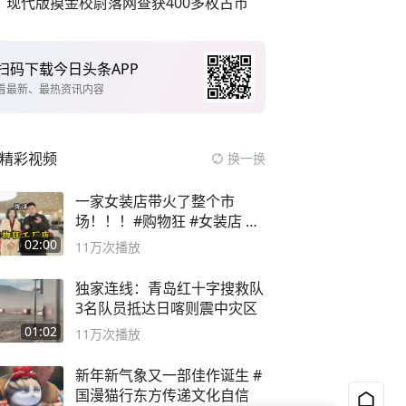
现代版摸金校尉落网查获400多枚古币
扫码下载今日头条APP
看最新、最热资讯内容
精彩视频
换一换
一家女装店带火了整个市
场！！！#购物狂 #女装店 #
高品质女装
02:00
11万
次播放
独家连线：青岛红十字搜救队
3名队员抵达日喀则震中灾区
01:02
11万
次播放
新年新气象又一部佳作诞生 #
国漫猫行东方传递文化自信