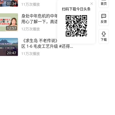
00:34
首页
11万
次播放
扫码下载今日头条
身处中年危机的中年人，都该
用心了解一下，高适的中年逆
反馈
袭之路
12:57
12万
次播放
下载
《求生岛 不老传说》飞鸟地
区 1-6 毛皮工艺升级 #还得是
主机大作
20:47
11万
次播放