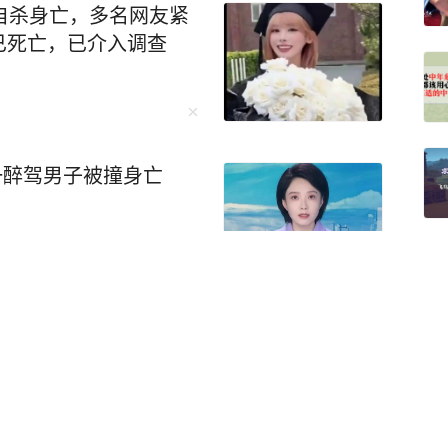
自杀身亡，多名网友紧
已死亡，已介入调查
一醉驾男子被撞身亡
维持原判：儿媳被鉴定为
坚称儿媳系自愿，已申请