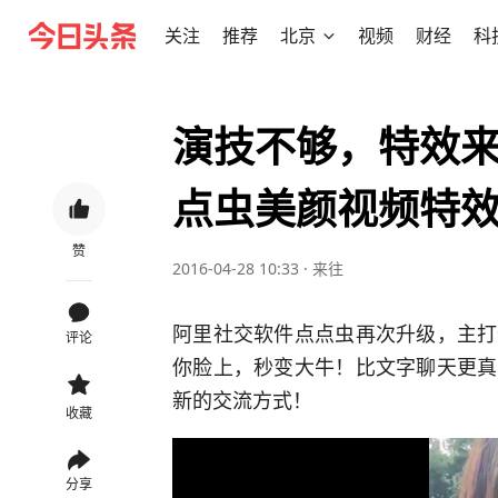
关注
推荐
北京
视频
财经
科
演技不够，特效
点虫美颜视频特
赞
2016-04-28 10:33
·
来往
阿里社交软件点点虫再次升级，主打
评论
你脸上，秒变大牛！比文字聊天更真
新的交流方式！
收藏
分享