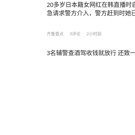
20多岁日本籍女网红在韩直播时
急请求警方介入，警方赶到时她
齐鲁壹点
3
评论
2小时前
3名辅警查酒驾收钱就放行 还致
闪电新闻
10
评论
3天前
陕西西乡“公公强奸儿媳案”二审
精神发育迟滞，公公被判4年，
再审请求改判无罪
新晚报
18
评论
7天前