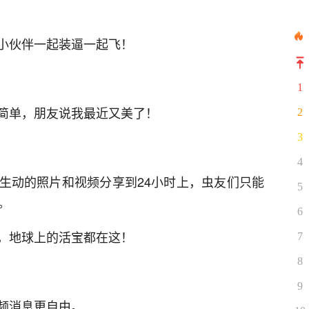
小伙伴一起装逼一起飞！
1
简单，朋友说我最近又美了！
2
3
4
生动的照片和视频分享到24小时上，虫友们只能
5
。
6
，地球上的活宝都在这！
7
8
9
频消息更自由。