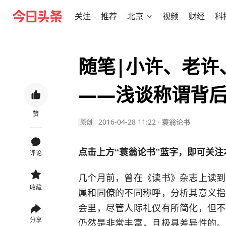
关注
推荐
北京
视频
财经
科
随笔|小许、老许
——浅谈称谓背
赞
2016-04-28 11:22
·
蓑翁论书
原创
点击上方“蓑翁论书”蓝字，即可关注
评论
几个月前，曾在《读书》杂志上读到
收藏
属和同僚的不同称呼，分析其意义指
会里，尽管人际礼仪有所简化，但不
分享
仍然是非常丰富，且极具差异性的。