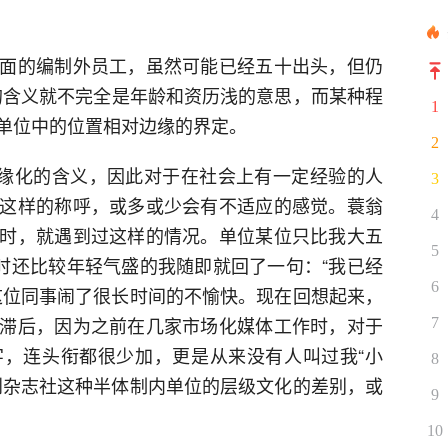
面的编制外员工，虽然可能已经五十出头，但仍
”的含义就不完全是年龄和资历浅的意思，而某种程
1
单位中的位置相对边缘的界定。
2
边缘化的含义，因此对于在社会上有一定经验的人
3
这样的称呼，或多或少会有不适应的感觉。蓑翁
4
时，就遇到过这样的情况。单位某位只比我大五
5
当时还比较年轻气盛的我随即就回了一句：“我已经
6
这位同事闹了很长时间的不愉快。现在回想起来，
滞后，因为之前在几家市场化媒体工作时，对于
7
，连头衔都很少加，更是从来没有人叫过我“小
8
到杂志社这种半体制内单位的层级文化的差别，或
9
10