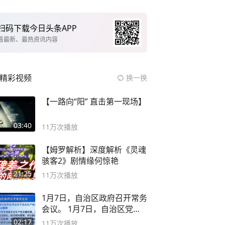
扫码下载今日头条APP
看最新、最热资讯内容
精彩视频
换一换
【一路向“阳” 直击第一现场】
03:40
11万
次播放
【姆罗解析】深度解析《灵魂
骇客2》剧情缘何惊艳
21:25
11万
次播放
1月7日，自治区政府召开常务
会议。 1月7日，自治区党委
副书记
02:17
11万
次播放