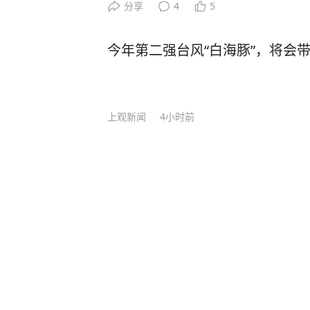
管部门查获一起饮酒后驾车“送上门”
分享
4
5
是怎么回事。 7月26日0时许，余
交警在加油站处理事故时，正在一旁
今年第二强台风“白海豚”，将会
警在场，因好奇心驱使，下车走上前围
警发问：“你们查酒驾吗？” 这句突
警的高度警觉。交警回应：“在处理事
上观新闻
4小时前
问询，舒某毫无防备地说：“我喝了
怕死了！” 舒某这一发言着实震惊了
语顿、想撤离之时，交警将其拦下：
预警机上航母有多难？几十吨铁鸟
奋勇地送上来！你觉得我现在会让你
定生死
某开展吹气式酒精检测，初步结果为9
酒驾驶机动车。随后，舒某被带至医
中国新闻网
17
评论
6天前
果为118.2毫克/100毫升，属于醉
时左右连续饮用过两瓶啤酒及二两白
“少校参谋”到派出所亮证，勒令
心存侥幸，自认为酒气已消，便驾驶
拘！
站充电。 最终，舒某因醉酒驾驶机