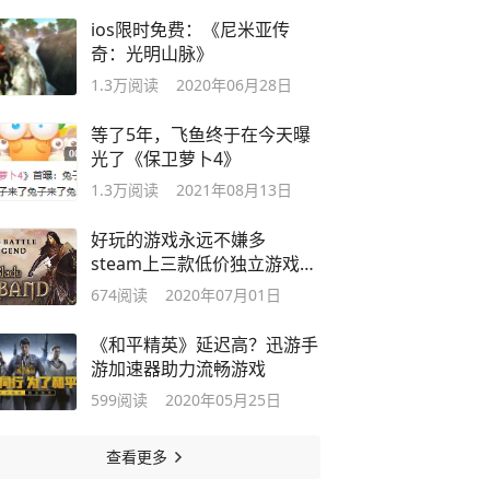
ios限时免费：《尼米亚传
奇：光明山脉》
1.3万
阅读
2020年06月28日
等了5年，飞鱼终于在今天曝
光了《保卫萝卜4》
1.3万
阅读
2021年08月13日
好玩的游戏永远不嫌多
steam上三款低价独立游戏推
荐
674
阅读
2020年07月01日
《和平精英》延迟高？迅游手
游加速器助力流畅游戏
599
阅读
2020年05月25日
查看更多