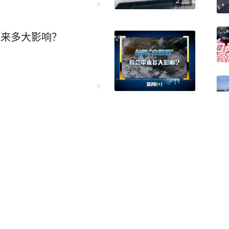
2
图
的违法案例。一起来看看
杭公安交管大队五常中队执勤
等候充电位的舒某见有交
带来多大影响？
观“吃瓜”，并主动向交
兀的问话立刻引起了执勤交
故，怎么了？”面对交警
瓶啤酒，我怕你查酒驾，我
在场警力。正当舒某一时
“你喝了一瓶啤酒，还自告
惊险起降 零点几秒能
走吗？”现场警力立即对舒
5毫克/100毫升，涉嫌醉
院进行血液酒精检测，结
酒驾驶。 经询问，舒某前晚8
酒后入睡，次日0时醒来，
警方找回前妻，警方：刑
机动车前往家对面的加油
动车的违法行为，被交管部