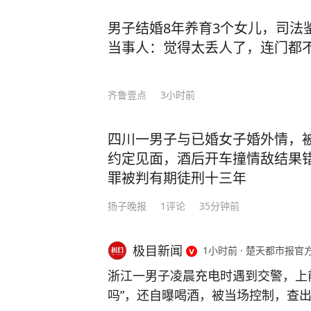
男子结婚8年养育3个女儿，司法
当事人：觉得太丢人了，连门都
齐鲁壹点
3小时前
四川一男子与已婚女子婚外情，
约定见面，酒后开车撞情敌结果
罪被判有期徒刑十三年
扬子晚报
1
评论
35分钟前
极目新闻
1小时前
·
楚天都市报官
浙江一男子凌晨充电时遇到交警，上
吗”，还自曝喝酒，被当场控制，查出