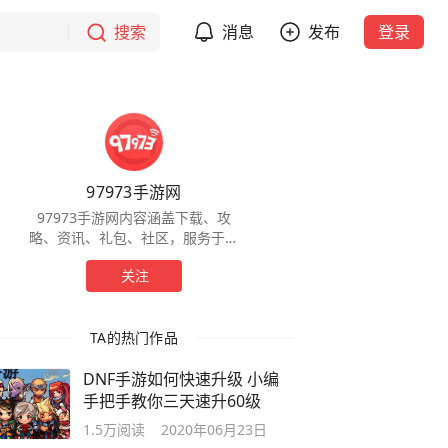
搜索
消息
发布
登录
97973手游网
97973手游网内容涵盖下载、攻
略、资讯、礼包、社区，服务于全
球手游玩家，为玩家提供一站式服
关注
务。
TA的热门作品
DNF手游如何快速升级 小编
手把手教你三天速升60级
1.5万
阅读
2020年06月23日