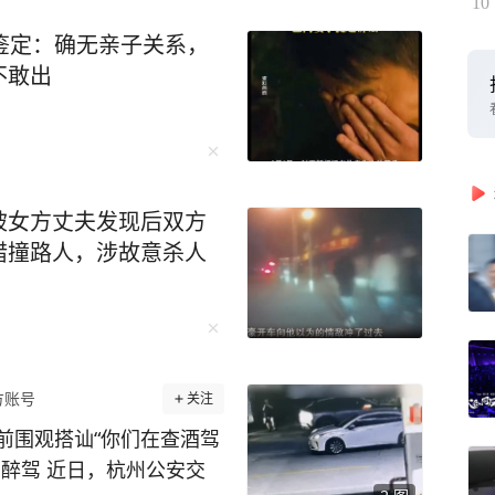
10
鉴定：确无亲子关系，
不敢出
被女方丈夫发现后双方
错撞路人，涉故意杀人
方账号
关注
前围观搭讪“你们在查酒驾
醉驾 近日，杭州公安交