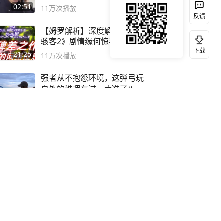
02:51
11万
次播放
反馈
【姆罗解析】深度解析《灵魂
骇客2》剧情缘何惊艳
下载
21:25
11万
次播放
强者从不抱怨环境，这弹弓玩
户外的谁拥有过，太准了#弹
弓#户外
00:15
12万
次播放