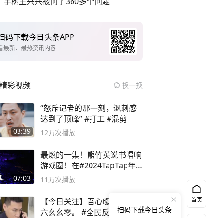
宇树王兴兴被问了360多个问题
扫码下载今日头条APP
看最新、最热资讯内容
精彩视频
换一换
“怒斥记者的那一刻，讽刺感
达到了顶峰” #打工 #混剪
03:39
12万
次播放
最燃的一集！熊竹英说书唱响
游戏圈！在#2024TapTap年
度游戏大赏
07:03
11万
次播放
首页
【今日关注】吾心暖民心，九
扫码下载今日头条
六幺幺零。 #全民反诈进行时