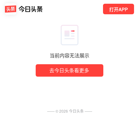
打开APP
当前内容无法展示
去今日头条看更多
—— ©
2026
今日头条
——