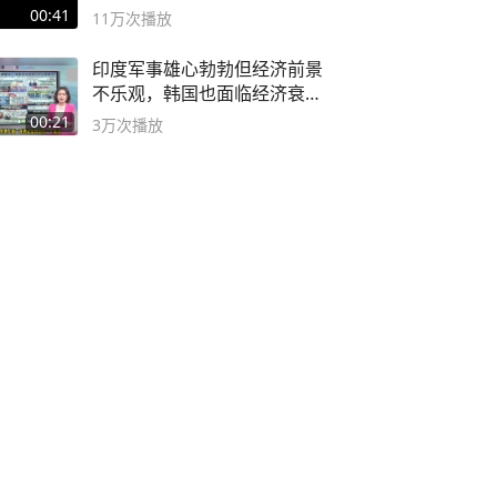
00:41
11万
次播放
印度军事雄心勃勃但经济前景
不乐观，韩国也面临经济衰退
风险
00:21
3万
次播放