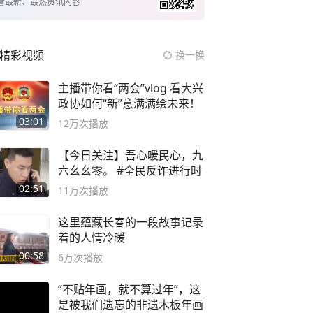
看最新、最热资讯内容
精彩视频
换一换
主播带你看“两会”vlog 看大兴
政协如何“新”意满满绘未来！
03:01
12万
次播放
【今日关注】吾心暖民心，九
六幺幺零。 #全民反诈进行时
02:51
11万
次播放
这里蕴藏长春的一段故事记录
着的人情冷暖
00:58
6万
次播放
“不贴年画，就不算过年”，这
是被我们遗忘的非遗木板年画