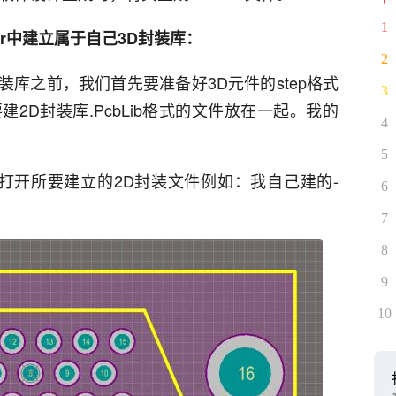
1
gner中建立属于自己3D封装库：
2
建立3D封装库之前，我们首先要准备好3D元件的step格式
3
2D封装库.PcbLib格式的文件放在一起。我的
4
5
gner中打开所要建立的2D封装文件例如：我自己建的-
6
7
8
9
10