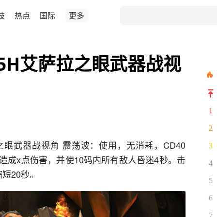
技
热点
国际
更多
 5H艾萨拉之眼武器战视
1
2
拉之眼武器战视角 震荡波：使用，无消耗，CD40
3
造成x点伤害，并使10码内所有敌人昏迷4秒。击
4
短20秒。
5
6
7