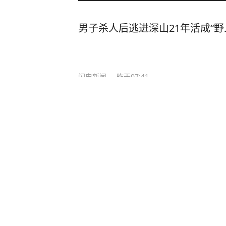
男子杀人后逃进深山21年活成“野
闪电新闻
昨天07:41
“梅姨”可能年事已高 是否仍适用
看看新闻
3
评论
昨天07:26
检测列车撞人致11死2伤，施工业
元