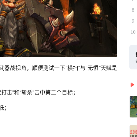
8
9
10
武器战视角，顺便测试一下“横扫”与“无惧”天赋是
致死打击”和“斩杀”击中第二个目标；
低；