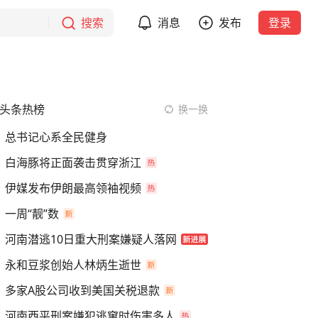
搜索
消息
发布
登录
头条热榜
换一换
总书记心系全民健身
白海豚将正面袭击贯穿浙江
伊媒发布伊朗最高领袖视频
一周“靓”数
河南潜逃10日重大刑案嫌疑人落网
永和豆浆创始人林炳生逝世
多家A股公司收到美国关税退款
河南西平刑案嫌犯逃窜时伤害多人