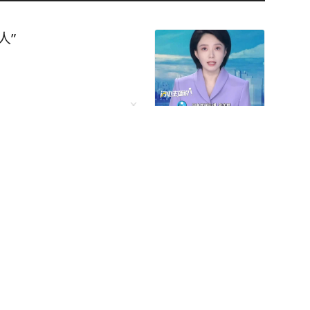
人”
死刑？
务外包单位被罚1.5万