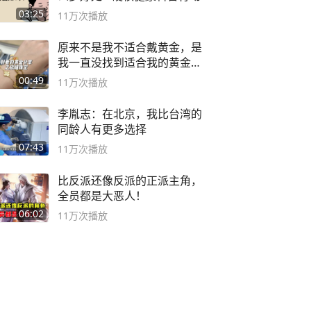
03:25
11万
次播放
原来不是我不适合戴黄金，是
我一直没找到适合我的黄金
😭
00:49
11万
次播放
李胤志：在北京，我比台湾的
同龄人有更多选择
07:43
11万
次播放
比反派还像反派的正派主角，
全员都是大恶人！
06:02
11万
次播放