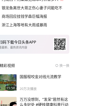
银龙鱼离世大哥正伤心妻子问能吃不
商场回应挂钱学森巨幅海报
浙江上海等地有大雨或暴雨
扫码下载今日头条APP
看最新、最热资讯内容
精彩视频
换一换
国服程咬金对线元流教学
15:58
20万
次播放
万万没想到，“发呆”居然有这
么多好处 #硬核健康科普行动