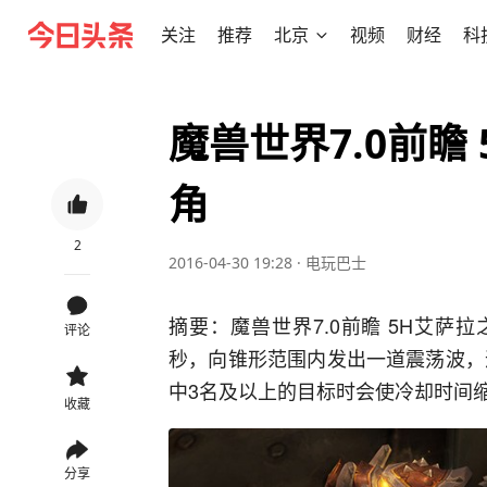
关注
推荐
北京
视频
财经
科
魔兽世界7.0前瞻
角
2
2016-04-30 19:28
·
电玩巴士
摘要：魔兽世界7.0前瞻 5H艾萨
评论
秒，向锥形范围内发出一道震荡波，
中3名及以上的目标时会使冷却时间缩
收藏
分享