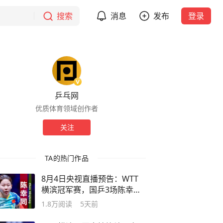
搜索
消息
发布
登录
乒乓网
优质体育领域创作者
关注
TA的热门作品
8月4日央视直播预告：WTT
横滨冠军赛，国乒3场陈幸同
打头阵
1.8万
阅读
5天前