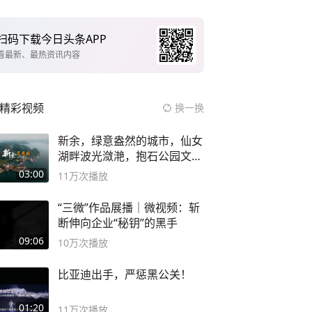
扫码下载今日头条APP
看最新、最热资讯内容
精彩视频
换一换
新余，绿意盎然的城市，仙女
湖畔波光潋滟，抱石公园文化
深邃……
03:00
11万
次播放
“三微”作品展播｜微视频：斩
断伸向企业“秘钥”的黑手
09:06
10万
次播放
比亚迪出手，严惩黑公关！
01:20
11万
次播放