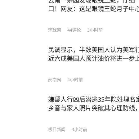
云南一茶园发现眼镜王蛇，仔细一
口！网友：这是眼镜王蛇月子中
环球网
44
评论
3小时前
民调显示，半数美国人认为美军
近六成美国人预计油价将进一步
闽南网
4小时前
嫌疑人行凶后潜逃35年隐姓埋名
乡音与家人照片突破其心理防线
极目新闻
4小时前