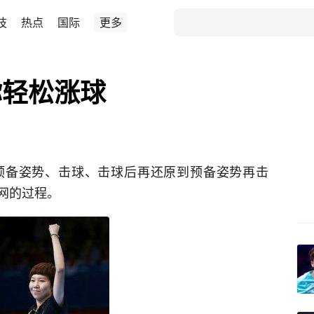
技
热点
国际
更多
你轻松涨球
预备姿势、击球、击球后再还原到预备姿势再击
网的过程。