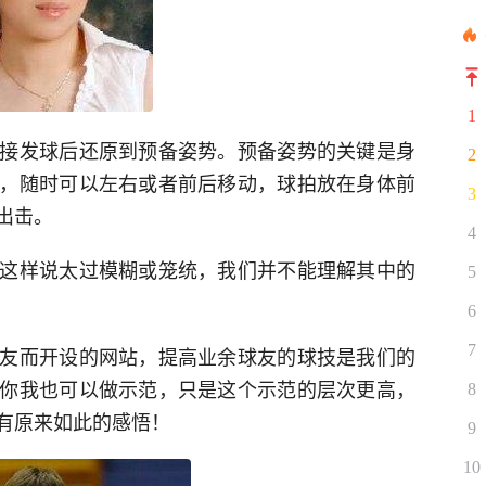
1
接发球后还原到预备姿势。预备姿势的关键是身
2
，随时可以左右或者前后移动，球拍放在身体前
3
出击。
4
这样说太过模糊或笼统，我们并不能理解其中的
5
6
7
友而开设的网站，提高业余球友的球技是我们的
你我也可以做示范，只是这个示范的层次更高，
8
有原来如此的感悟！
9
10