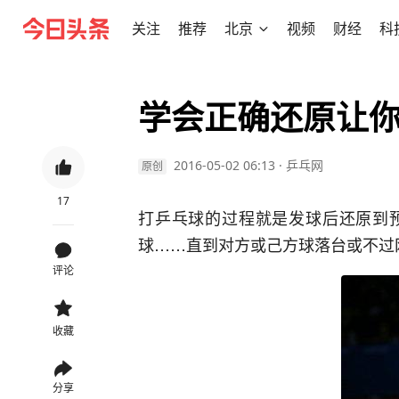
关注
推荐
北京
视频
财经
科
学会正确还原让
2016-05-02 06:13
·
乒乓网
原创
17
打乒乓球的过程就是发球后还原到
球……直到对方或己方球落台或不过
评论
收藏
分享