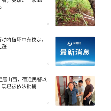
看，竟然是一家38
心
行动将破坏中东稳定，
上涨
定居山西，宿迁民警以
，现已被依法批捕