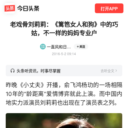
打开APP
老戏骨刘莉莉：《篱笆女人和狗》中的巧
姑，不一样的妈妈专业户
一直风和日丽的风和君
关注
2016-5-2 09:14
头条听资讯，时事尽掌握
去听全文
昨晚《小丈夫》开播，俞飞鸿杨玏的一场相隔
10年的“龄距离”爱情博弈就此上演。而中国内
地实力派演员刘莉莉也出现在了演员表之列。