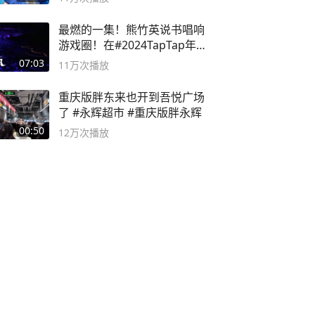
最燃的一集！熊竹英说书唱响
游戏圈！在#2024TapTap年
度游戏大赏
07:03
11万
次播放
重庆版胖东来也开到吾悦广场
了 #永辉超市 #重庆版胖永辉
00:50
12万
次播放