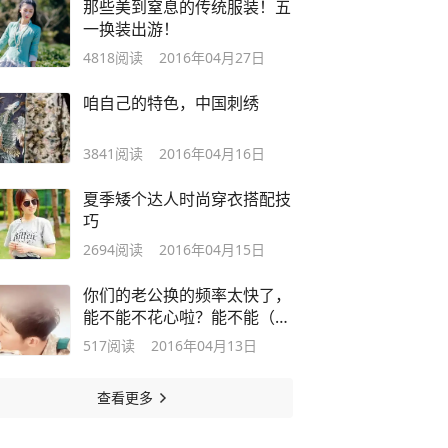
那些美到窒息的传统服装！五
一换装出游！
4818
阅读
2016年04月27日
咱自己的特色，中国刺绣
3841
阅读
2016年04月16日
夏季矮个达人时尚穿衣搭配技
巧
2694
阅读
2016年04月15日
你们的老公换的频率太快了，
能不能不花心啦？能不能（做
不到啊）
517
阅读
2016年04月13日
查看更多