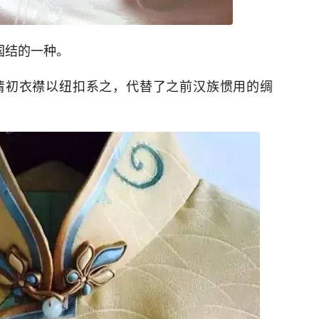
国结的一种。
清初衣襟以纽扣系之，代替了之前汉族惯用的绸