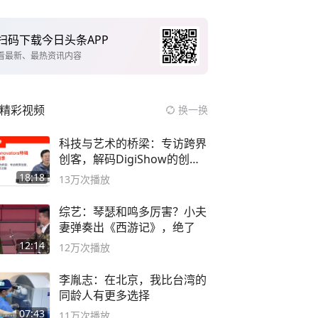
扫码下载今日头条APP
看最新、最热资讯内容
精彩视频
换一换
科技与艺术的桥梁：专访跨界
创客，解码DigiShow的创新
之路
18:18
13万
次播放
综艺：琴瑟和鸣多厉害？小夫
妻弹奏出《西游记》，绝了
12:14
12万
次播放
李胤志：在北京，我比台湾的
同龄人有更多选择
07:43
11万
次播放