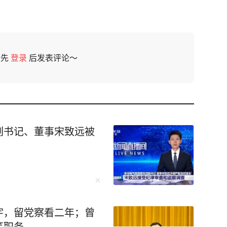
请先
登录
后发表评论～
副书记、董事宋致远被
宇，留党察看二年；曾
等职务