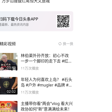
万岁山接盘烂尾恒大文旅城
扫码下载今日头条APP
看最新、最热资讯内容
精彩视频
换一换
林伯渠外孙齐放：初心不改
一步一个脚印的走下去 #红船
论坛
03:49
11万
次播放
年轻人为何喜欢上岛？ #石头
岛 #户外 #mugler #品牌 #足
球流氓
02:02
11万
次播放
主播带你看“两会”vlog 看大兴
政协如何“新”意满满绘未来！