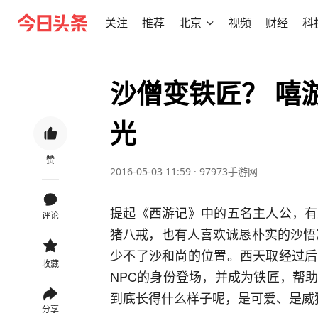
关注
推荐
北京
视频
财经
科
沙僧变铁匠？ 嘻
光
赞
2016-05-03 11:59
·
97973手游网
提起《西游记》中的五名主人公，有
评论
猪八戒，也有人喜欢诚恳朴实的沙悟
少不了沙和尚的位置。西天取经过后
收藏
NPC的身份登场，并成为铁匠，帮
到底长得什么样子呢，是可爱、是威
分享