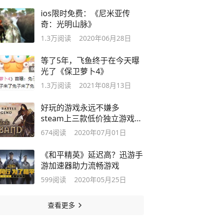
ios限时免费：《尼米亚传
奇：光明山脉》
1.3万
阅读
2020年06月28日
等了5年，飞鱼终于在今天曝
光了《保卫萝卜4》
1.3万
阅读
2021年08月13日
好玩的游戏永远不嫌多
steam上三款低价独立游戏推
荐
674
阅读
2020年07月01日
《和平精英》延迟高？迅游手
游加速器助力流畅游戏
599
阅读
2020年05月25日
查看更多