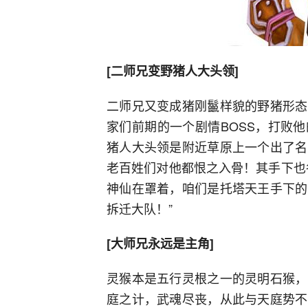
[二师兄变野猪人大头领]
二师兄又变成猪刚鬣样貌的野猪形态
家们前期的一个剧情BOSS，打败
猪人大头领是附近草原上一个出了名
老百姓们对他都恨之入骨！其手下也
神仙在罩着，咱们是托塔天王手下的
拆迁大队！”
[大师兄永远是主角]
灵猴本是五行灵根之一的灵明石猴，
庭之计，武魂尽丧，从此与天庭势不