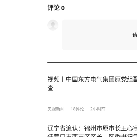
评论
0
视频丨中国东方电气集团原党组
查
央视新闻
18
评论
2小时前
辽宁省追认：锦州市原市长王心
任营口市西市区区长、区委书记