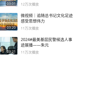
03:01
12万
次播放
微视频｜追随总书记文化足迹
感受思想伟力
03:20
11万
次播放
2024#最美基层民警候选人事
迹展播——朱元
03:21
11万
次播放