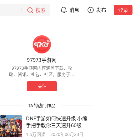
搜索
消息
发布
登录
97973手游网
97973手游网内容涵盖下载、攻
略、资讯、礼包、社区，服务于全
球手游玩家，为玩家提供一站式服
关注
务。
TA的热门作品
DNF手游如何快速升级 小编
手把手教你三天速升60级
1.5万
阅读
2020年06月23日