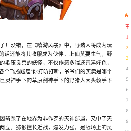
1
了！没错，在《嘻游风暴》中，野猪人将成为玩
2
他的话还能将其收服成为伙伴。上仙莫要生气，野
3
的欺压良善的妖怪，不仅作恶多端还荒淫好色，
4
各个飞扬跋扈“你打听打听，爷爷们的买卖是哪个
巨灵神手下的草原剑神手下的野猪人大头领手下
5
6
7
8
因斩杀了在地界为非作歹的天神部属，又中了天
9
两立。猕猴擅长近战，爆发力强，是战场上的灵