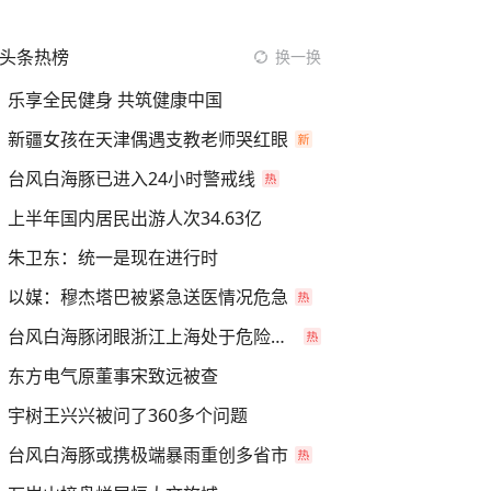
头条热榜
换一换
乐享全民健身 共筑健康中国
新疆女孩在天津偶遇支教老师哭红眼
台风白海豚已进入24小时警戒线
上半年国内居民出游人次34.63亿
朱卫东：统一是现在进行时
以媒：穆杰塔巴被紧急送医情况危急
台风白海豚闭眼浙江上海处于危险半圆
东方电气原董事宋致远被查
宇树王兴兴被问了360多个问题
台风白海豚或携极端暴雨重创多省市