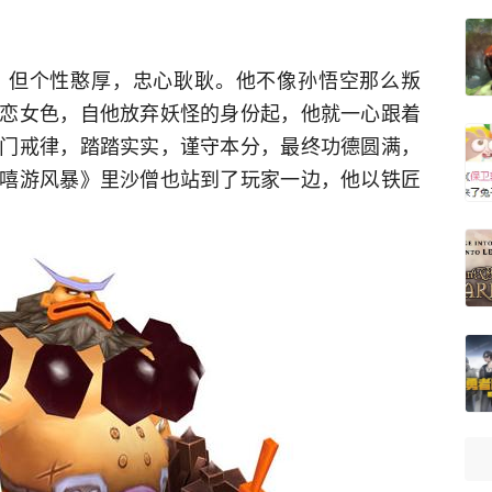
，但个性憨厚，忠心耿耿。他不像孙悟空那么叛
恋女色，自他放弃妖怪的身份起，他就一心跟着
门戒律，踏踏实实，谨守本分，最终功德圆满，
嘻游风暴》里沙僧也站到了玩家一边，他以铁匠