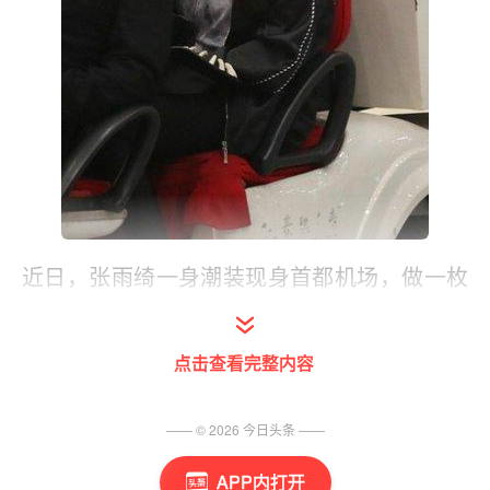
近日，张雨绮一身潮装现身首都机场，做一枚
安静美女子
点击查看完整内容
—— ©
2026
今日头条
——
APP内打开