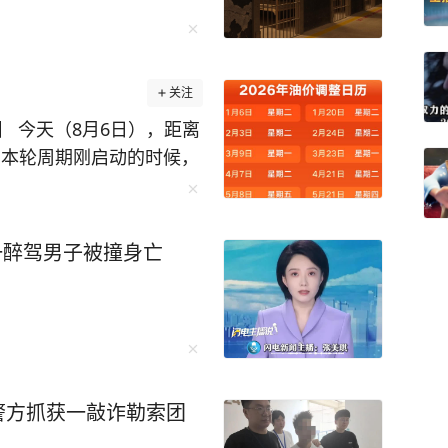
关注
 今天（8月6日），距离
间。本轮周期刚启动的时候，
续三个工作日跌幅不断扩张，
新测算，预计汽油下调38
零售价，92号汽油预计下跌
一醉驾男子被撞身亡
，0号柴油下跌0.31元/
有6个统计日，变数尚
，当前的预跌幅度将会收
以发改委官方公告为准。
价查看
州警方抓获一敲诈勒索团