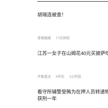
胡瑞连被查！
青橙融媒
17分钟前
江苏一女子在山姆花40元买披萨吃
齐鲁壹点
4
评论
2小时前
看守所辅警受贿为在押人员转递
获刑一年