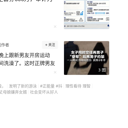
创作者
关注
晚上跟新男友开房运动
间洗澡了。这时正牌男友
3
图
东窗事发了。两个男的直
评理。谁想到，正牌男友
级，
发明了新的游泳
#正能量 #抖
理性看待 理智
这下就悲催了。 （新
丈母娘嫌弃女婿
社会变坏从好人
件的女主角，
爱关系。 爱情总归