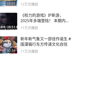
03:01
12万
次播放
《权力的游戏》IP新游，
2025年多端登陆！ 本期内容
概要
03:51
11万
次播放
新年新气象又一部佳作诞生 #
国漫猫行东方传递文化自信
00:34
11万
次播放