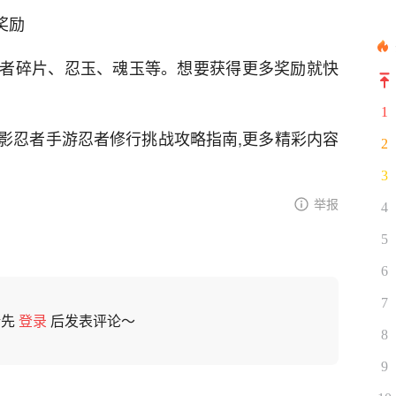
奖励
者碎片、忍玉、魂玉等。想要获得更多奖励就快
1
影忍者手游忍者修行挑战攻略指南,更多精彩内容
2
3
举报
4
5
6
7
请先
登录
后发表评论～
8
9