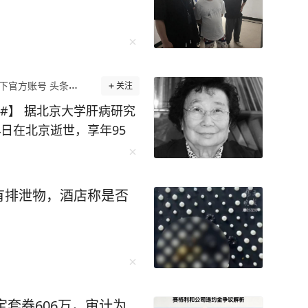
下官方账号 头条精选作者
关注
#】 据北京大学肝病研究
4日在北京逝世，享年95
教授等携手，成功研制出中国
入有效预防乙肝的全新时
有排泄物，酒店称是否
定套券606万，审计为