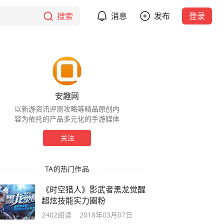
搜索
消息
发布
登录
安趣网
以新游资讯评测攻略等精品原创内
容为依托的产品多元化的手游媒体
关注
TA的热门作品
《时空猎人》影武者黑龙觉醒
超炫技能实力圈粉
2402
阅读
2018年03月07日