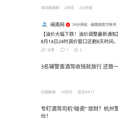
深圳新闻网
2
评论
2小时前
闽南网
24分钟前
·
闽南网官方账号
【油价大幅下跌！油价调整最新通知】
8月14日24时调价窗口还剩8天时
预估下调幅度0.09元/升，随后连
分享
1
2
目前已经进入大幅下调区间。 按照最
0元/吨，柴油下调365元/吨。折算
3名辅警查酒驾收钱就放行 还致
0.30元/升，95号汽油下跌0.32元/升
升。 不过需要提醒大家，计价周期仍
存。如果后续国际原油快速反弹回升
闪电新闻
10
评论
前天04:11
窄，最终能否落地、下调多少，一切
来源：新华社 安徽交通广播 今日油
专盯酒驾司机“碰瓷” 敛财？杭
伙！