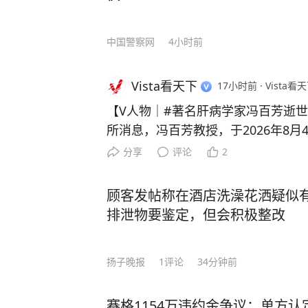
中国警察网
4小时前
Vista看天下
17小时前
·
Vista看天
【V人物｜#著名肝病学家冯百芳逝世
所消息，冯百芳教授，于2026年8月
岁。 冯百芳是我国肝炎免疫学检验和乙肝疫苗接种事业的先
分享
评论
2
驱。1975年7月1日，她与陶其敏
第一支“乙型肝炎疫苗”，推动中国迈
顾客发帖称在酒店洗澡花洒疑似
代。
排泄物要鉴定，但会积极整改
扬子晚报
1
评论
34分钟前
赛格1154万违约金争议：单方认