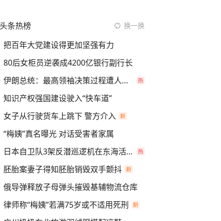
头条热榜
换一换
把百年大党建设得更加坚强有力
80后女柜员逆袭成4200亿银行副行长
伊朗总统：最高领袖决策过程遭人利用
知识产权强国建设驶入“快车道”
女子从行驶货车上跳下 警方介入
“梅姨”真名曝光 对话受害者家属
日本自卫队3架反潜巡逻机在东海活动
胚胎案妻子得知胚胎销毁双手颤抖
俄导弹释放子母弹头摧毁基辅物流仓库
律师称“梅姨”若满75岁或不适用死刑