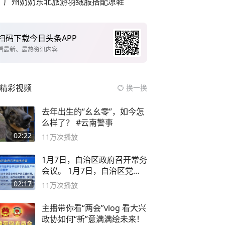
广州奶奶东北旅游羽绒服搭配凉鞋
扫码下载今日头条APP
看最新、最热资讯内容
精彩视频
换一换
去年出生的“幺幺零”，如今怎
么样了？ #云南警事
02:22
11万
次播放
1月7日，自治区政府召开常务
会议。 1月7日，自治区党委
副书记
02:17
11万
次播放
主播带你看“两会”vlog 看大兴
政协如何“新”意满满绘未来！