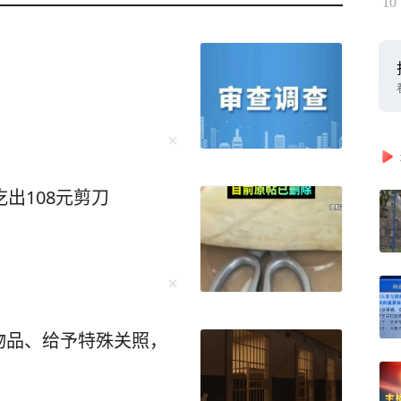
10
出108元剪刀
物品、给予特殊关照，