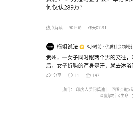
何仅认289万？
热点解读
90
评论
昨天07:31
梅姐说法
3小时前
·
优质社会领域
贵州，一女子同时跟两个男的交往，
后，女子折腾的浑身是汗，就去淋浴
打电话过来，新男友就接听了，这下
分享
11
147
接在电话里吵架，随后约了去小区里
热门：
印度人质问莫迪
回看奔驰S
直接把对方给伤害了，构成了重伤二级，
深度解析《生命
晚报，8月2日报道。） 要说这件事怨谁，说一句红颜、祸水，
确实是一点都不过分的。 主要这个红颜，她不安分，一脚想
踩，两条船？谁都没法忍的，实在太缺德了。 案
名叫苏某。 她有一个正牌的男友，名叫罗某。两个人是在棋牌
室里认识的，二人看对眼了，之后确定了恋