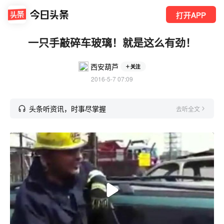
打开APP
一只手敲碎车玻璃！就是这么有劲！
西安葫芦
关注
2016-5-7 07:09
头条听资讯，时事尽掌握
去听全文